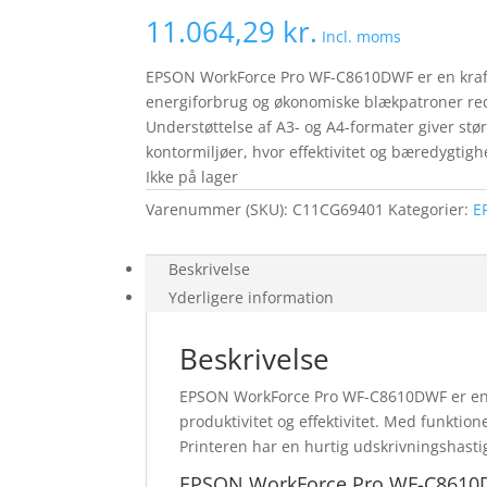
11.064,29
kr.
Incl. moms
EPSON WorkForce Pro WF-C8610DWF er en kraftfu
energiforbrug og økonomiske blækpatroner redu
Understøttelse af A3- og A4-formater giver stør
kontormiljøer, hvor effektivitet og bæredygtighe
Ikke på lager
Varenummer (SKU):
C11CG69401
Kategorier:
E
Beskrivelse
Yderligere information
Beskrivelse
EPSON WorkForce Pro WF-C8610DWF er en a
produktivitet og effektivitet. Med funktio
Printeren har en hurtig udskrivningshastig
EPSON WorkForce Pro WF-C8610DW