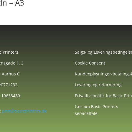
dn – A3
c Printers
Salgs- og Leveringsbetingels
nsgade 1, 3
Cookie Consent
 Aarhus C
Kundeoplysninger-betalingsk
 20771232
Levering og returnering
: 19633489
Privatlivspolitik for Basic Pri
Læs om Basic Printers
:
post@basicprinters.dk
serviceftale