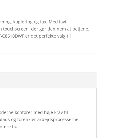
ning, kopiering og fax. Med lavt
m touchscreen, der gør den nem at betjene.
F-C8610DWF er det perfekte valg til
e
derne kontorer med høje krav til
u plads og forenkler arbejdsprocesserne.
rtere tid.