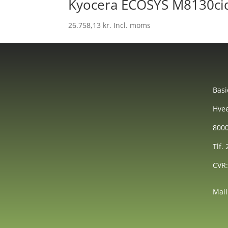
Kyocera ECOSYS M8130ci
26.758,13
kr.
Incl. moms
Basi
Hvee
8000
Tlf.
CVR
Mail