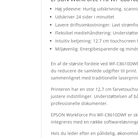
Høj ydeevne: Hurtig udskrivning, scanni
Udskriver 24 sider i minuttet
Lavere driftsomkostninger: Lavt strøm
Fleksibel mediehåndtering: Understøtt
Intuitiv betjening: 12,7 cm touchscreen
Miljøvenlig: Energibesparende og mindr
En af de største fordele ved WF-C8610DWF
du reducere de samlede udgifter til print
sammenlignet med traditionelle laserprin
Printeren har en stor 12,7 cm farvetouchs
justere indstillinger. Understøttelsen af 
professionelle dokumenter.
EPSON WorkForce Pro WF-C8610DWF er skabt t
integreres med en række softwareløsninger
Hvis du leder efter en pålidelig, økonomi