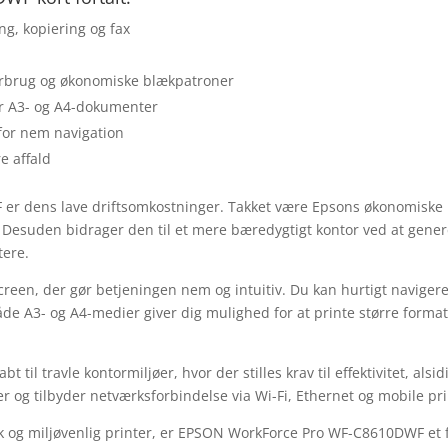
ng, kopiering og fax
forbrug og økonomiske blækpatroner
er A3- og A4-dokumenter
 for nem navigation
e affald
 er dens lave driftsomkostninger. Takket være Epsons økonomiske
. Desuden bidrager den til et mere bæredygtigt kontor ved at gene
tere.
creen, der gør betjeningen nem og intuitiv. Du kan hurtigt navigere
både A3- og A4-medier giver dig mulighed for at printe større forma
il travle kontormiljøer, hvor der stilles krav til effektivitet, al
 og tilbyder netværksforbindelse via Wi-Fi, Ethernet og mobile pri
sk og miljøvenlig printer, er EPSON WorkForce Pro WF-C8610DWF et f