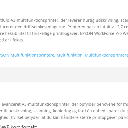
ld A3-multifunktionsprinter, der leverer hurtig udskrivning, scan
cerer den driftsomkostningerne. Printeren har en intuitiv 12,7 c
re fleksibilitet til forskellige printopgaver. EPSON WorkForce Pro W
d er i fokus.
PSON Multifunktionsprintere
,
Multifunktion
,
Multifunktionsprinter
vanceret A3-multifunktionsprinter, der opfylder behovene for mo
ner til udskrivning, scanning, kopiering og fax i én enhed sparer d
hed, hvilket betyder, at du kan håndtere større printopgaver på ko
F kort fortalt: