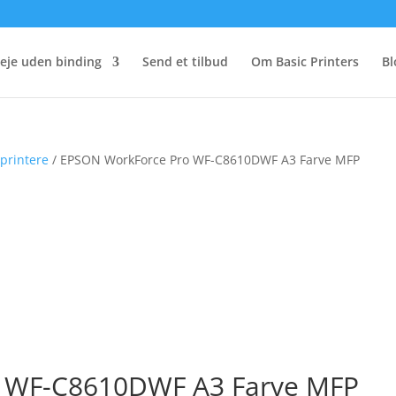
eje uden binding
Send et tilbud
Om Basic Printers
Bl
printere
/ EPSON WorkForce Pro WF-C8610DWF A3 Farve MFP
 WF-C8610DWF A3 Farve MFP