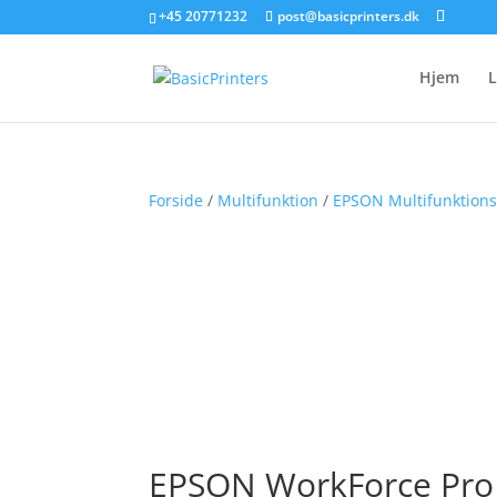
+45 20771232
post@basicprinters.dk
Hjem
L
Forside
/
Multifunktion
/
EPSON Multifunktions
EPSON WorkForce Pro