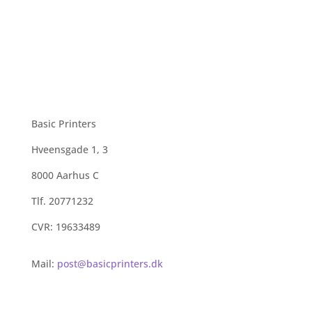
Basic Printers
Hveensgade 1, 3
8000 Aarhus C
Tlf. 20771232
CVR: 19633489
Mail:
post@basicprinters.dk
Salgs- og Leveringsbetingelser