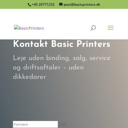
+45 20771232
post@basicprinters.dk
Kontakt Basic Printers
Leje uden binding, salg, service
og driftsaftaler – uden
dikkedarer
Navn
*
First