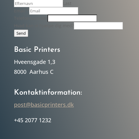
Last
dig
Email
*
Navn
Telefonnummer
vi
Hvad kan vi hjælpe dig med?
Send
Basic Printers
Hveensgade 1,3
8000 Aarhus C
Kontaktinformation:
post@basicprinters.dk
+45 2077 1232