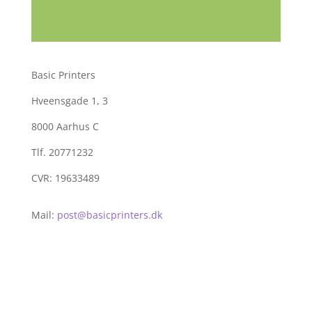
Basic Printers
Hveensgade 1, 3
8000 Aarhus C
Tlf. 20771232
CVR: 19633489
Mail:
post@basicprinters.dk
Salgs- og Leveringsbetingelser
Cookie Consent
Kundeoplysninger-betalingskort