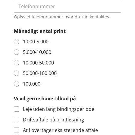
Oplys et telefonnummer hvor du kan kontaktes
Månedligt antal print
1.000-5.000
5.000-10.000
10.000-50.000
50.000-100.000
100.000-
h
Vi vil gerne have tilbud på
a
v
Leje uden lang bindingsperiode
e
B
Driftsaftale på printløsning
y
U
At i overtager eksisterende aftale
d