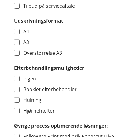
s
Tilbud på serviceaftale
k
r
Udskrivningsformat
i
v
A4
n
i
A3
n
g
Overstørrelse A3
s
f
Efterbehandlingsmuligheder
o
r
Ingen
m
a
Booklet efterbehandler
t
Hulning
Hjørnehæfter
Øvrige process optimerende løsninger:
Follow Me Print med brik Papercut Hive