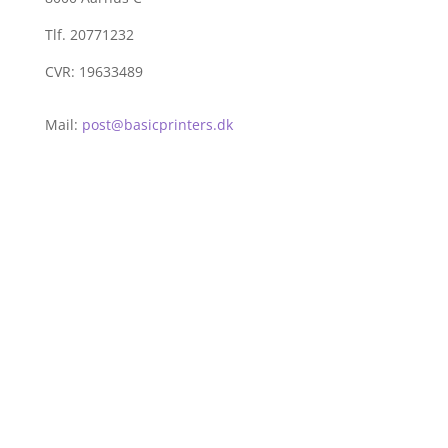
Tlf. 20771232
CVR: 19633489
Mail:
post@basicprinters.dk
Salgs- og Leveringsbetingelser
Cookie Consent
Kundeoplysninger-betalingskort
Levering og returnering
Privatlivspolitik for Basic Printers
Læs om Basic Printers serviceftale
Shop