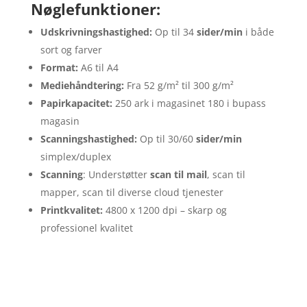
Nøglefunktioner:
Udskrivningshastighed:
Op til 34
sider/min
i både
sort og farver
Format:
A6 til A4
Mediehåndtering:
Fra 52 g/m² til 300 g/m²
Papirkapacitet:
250 ark i magasinet 180 i bupass
magasin
Scanningshastighed:
Op til 30/60
sider/min
simplex/duplex
Scanning
: Understøtter
scan til mail
, scan til
mapper, scan til diverse cloud tjenester
Printkvalitet:
48
00 x 1200 dpi – skarp og
professionel kvalitet