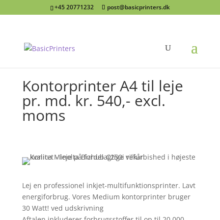
+45 20771232
post@basicprinters.dk
Kontorprinter A4 til leje
pr. md. kr. 540,- excl.
moms
Lej en professionel inkjet-multifunktionsprinter. Lavt
energiforbrug. Vores Medium kontorprinter bruger
30 Watt! ved udskrivning
Aftalen inkluderer forbrugsstoffer til op til 20.000