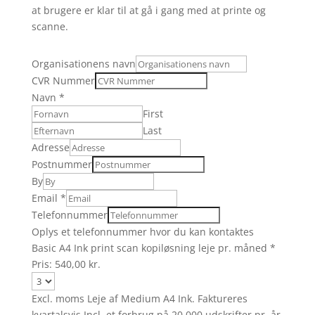
at brugere er klar til at gå i gang med at printe og
scanne.
Organisationens navn
CVR Nummer
Navn
*
First
Last
Adresse
Postnummer
By
Email
*
Nummer
Telefonnummer
Ekstra
Oplys et telefonnummer hvor du kan kontaktes
Organisationens
Basic A4 Ink print scan kopiløsning leje pr. måned
*
Pris:
540,00 kr.
Excl. moms Leje af Medium A4 Ink. Faktureres
kvartalsvis Incl. et forbrug på 20.000 udskrifter pr. år