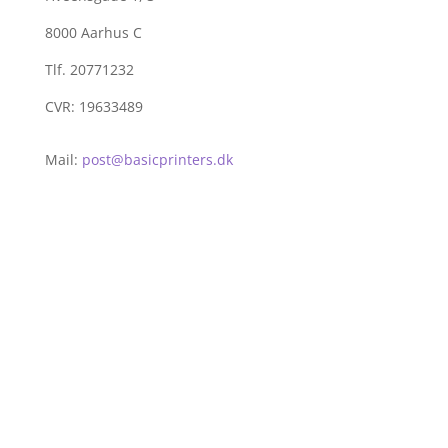
8000 Aarhus C
Tlf. 20771232
CVR: 19633489
Mail:
post@basicprinters.dk
Salgs- og Leveringsbetingelser
Cookie Consent
Kundeoplysninger-betalingskort
Levering og returnering
Privatlivspolitik for Basic Printers
Læs om Basic Printers serviceftale