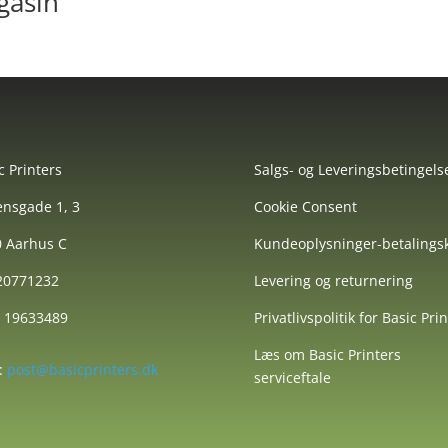
gasin
c Printers
Salgs- og Leveringsbetingels
nsgade 1, 3
Cookie Consent
 Aarhus C
Kundeoplysninger-betalingsk
 20771232
Levering og returnering
: 19633489
Privatlivspolitik for Basic Pri
Læs om Basic Printers
:
post@basicprinters.dk
serviceftale