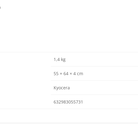
0
1,4 kg
55 × 64 × 4 cm
Kyocera
632983055731