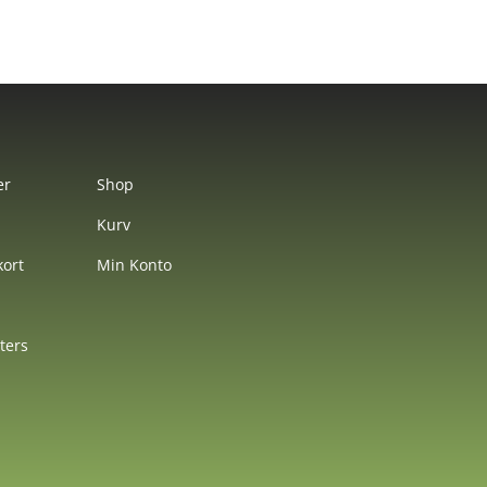
er
Shop
Kurv
ort
Min Konto
nters