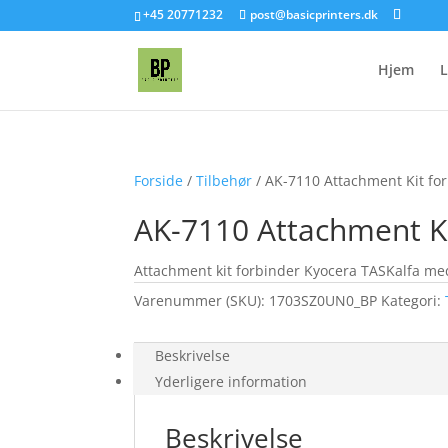
+45 20771232
post@basicprinters.dk
Hjem
L
Forside
/
Tilbehør
/ AK-7110 Attachment Kit fo
AK-7110 Attachment Ki
Attachment kit forbinder Kyocera TASKalfa me
Varenummer (SKU):
1703SZ0UN0_BP
Kategori:
Beskrivelse
Yderligere information
Beskrivelse