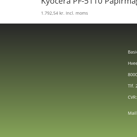
Kyocera PF-5110 Papirma
1.792,54
kr.
Incl. moms
Basi
Hvee
8000
Tlf.
CVR
Mail