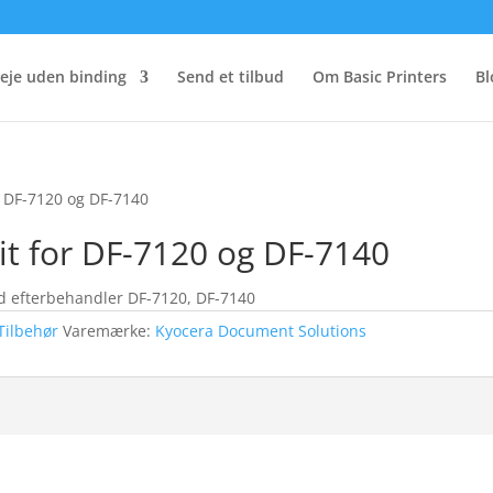
eje uden binding
Send et tilbud
Om Basic Printers
Bl
r DF-7120 og DF-7140
t for DF-7120 og DF-7140
d efterbehandler DF-7120, DF-7140
Tilbehør
Varemærke:
Kyocera Document Solutions