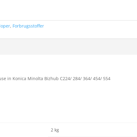
loper
,
Forbrugsstoffer
se in Konica Minolta Bizhub C224/ 284/ 364/ 454/ 554
2 kg