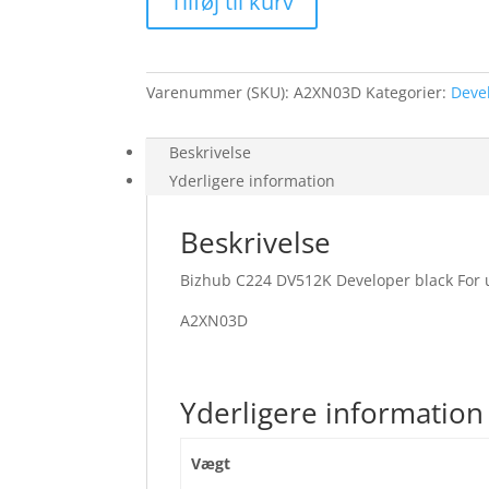
Tilføj til kurv
Developer
black
antal
Varenummer (SKU):
A2XN03D
Kategorier:
Deve
Beskrivelse
Yderligere information
Beskrivelse
Bizhub C224 DV512K Developer black For u
A2XN03D
Yderligere information
Vægt