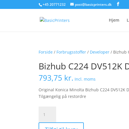
+45 20771232
post@basicprinters.dk
Hjem
L
Forside
/
Forbrugsstoffer
/
Developer
/ Bizhub 
Bizhub C224 DV512K D
793,75
kr.
Incl. moms
Original Konica Minolta Bizhub C224 DV512K D
Tilgængelig på restordre
Bizhub
C224
DV512K