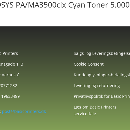
OSYS PA/MA3500cix Cyan Toner 5.000
c Printers
Salgs- og Leveringsbetingels
nsgade 1, 3
Cookie Consent
 Aarhus C
Kundeoplysninger-betalingsk
 20771232
Levering og returnering
: 19633489
Privatlivspolitik for Basic Pri
Læs om Basic Printers
:
post@basicprinters.dk
serviceftale