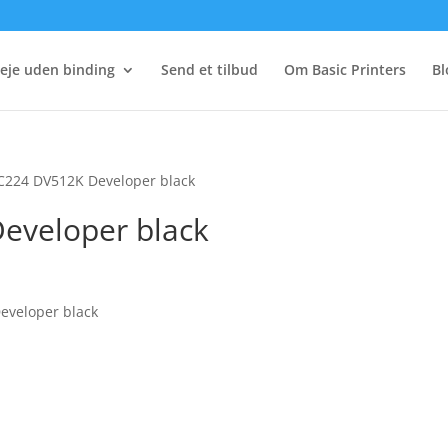
eje uden binding
Send et tilbud
Om Basic Printers
Bl
C224 DV512K Developer black
eveloper black
eveloper black