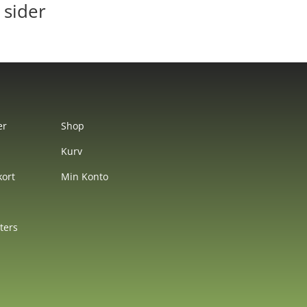
 sider
er
Shop
Kurv
ort
Min Konto
nters