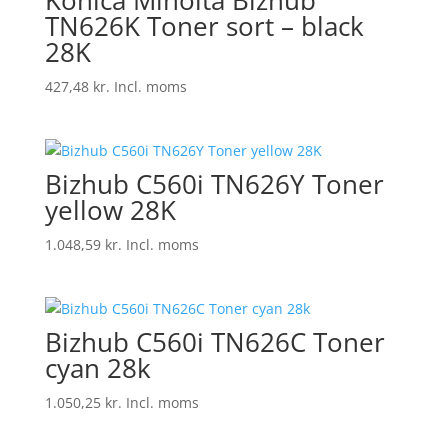
Konica Minolta Bizhub
TN626K Toner sort – black
28K
427,48
kr.
Incl. moms
Bizhub C560i TN626Y Toner
yellow 28K
1.048,59
kr.
Incl. moms
Bizhub C560i TN626C Toner
cyan 28k
1.050,25
kr.
Incl. moms