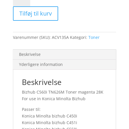
C560i
TN626M
Tilføj til kurv
Toner
magenta
28K
antal
Varenummer (SKU):
ACV135A
Kategori:
Toner
Beskrivelse
Yderligere information
Beskrivelse
Bizhub C560i TN626M Toner magenta 28K
For use in Konica Minolta Bizhub
Passer til:
Konica Minolta bizhub C450i
Konica Minolta bizhub C451i