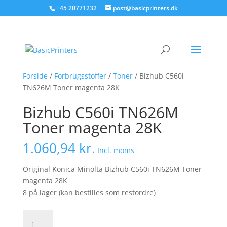
+45 20771232
post@basicprinters.dk
Forside
/
Forbrugsstoffer
/
Toner
/ Bizhub C560i
TN626M Toner magenta 28K
Bizhub C560i TN626M
Toner magenta 28K
1.060,94
kr.
Incl. moms
Original Konica Minolta Bizhub C560i TN626M Toner
magenta 28K
8 på lager (kan bestilles som restordre)
Bizhub