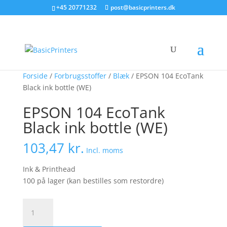
+45 20771232
post@basicprinters.dk
Forside
/
Forbrugsstoffer
/
Blæk
/ EPSON 104 EcoTank
Black ink bottle (WE)
EPSON 104 EcoTank
Black ink bottle (WE)
103,47
kr.
Incl. moms
Ink & Printhead
100 på lager (kan bestilles som restordre)
EPSON
104