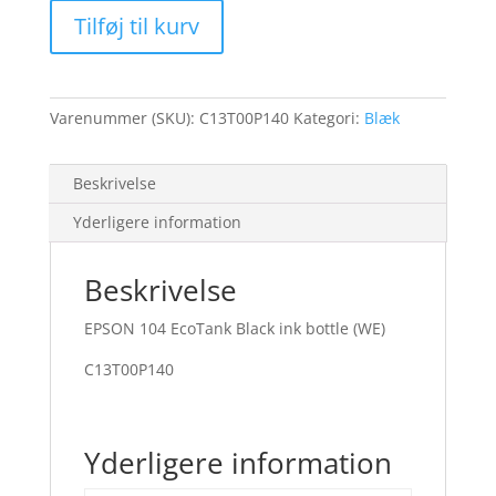
EcoTank
Tilføj til kurv
Black
ink
bottle
(WE)
Varenummer (SKU):
C13T00P140
Kategori:
Blæk
antal
Beskrivelse
Yderligere information
Beskrivelse
EPSON 104 EcoTank Black ink bottle (WE)
C13T00P140
Yderligere information