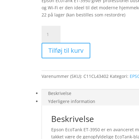
Epson EcoTank ET-3950 giver professionel udsk
og Wi-Fi er den ideel til det moderne hjemmeko
22 på lager (kan bestilles som restordre)
EPSON
EcoTank
ET-
Tilføj til kurv
3950
til
hjemmekontoret
antal
Varenummer (SKU):
C11CL43402
Kategori:
EPSO
Beskrivelse
Yderligere information
Beskrivelse
Epson EcoTank ET-3950 er en avanceret mu
takket være de genopfyldelige EcoTank-bl