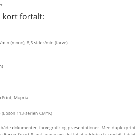
r.
ort fortalt:
/min (mono), 8,5 sider/min (farve)
n)
rPrint, Mopria
e (Epson 113-serien CMYK)
 til både dokumenter, farvegrafik og præsentationer. Med duplexprin
t og Epson Smart Panel-appen gør det let at udskrive fra mobil, tablet