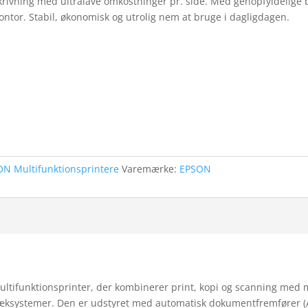
rivning med ultralave omkostninger pr. side. Med genopfyldelige 
ntor. Stabil, økonomisk og utrolig nem at bruge i dagligdagen.
N Multifunktionsprintere
Varemærke:
EPSON
ltifunktionsprinter, der kombinerer print, kopi og scanning med 
æksystemer. Den er udstyret med automatisk dokumentfremfører (A