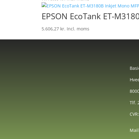
EPSON EcoTank ET-M3180
5.606,27
kr.
Incl. moms
Basi
Hvee
8000
Tlf.
CVR
Mail