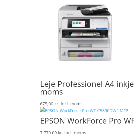
Leje Professionel A4 inkj
moms
675,00
kr.
Incl. moms
EPSON WorkForce Pro W
7.779,09
kr.
Incl. moms