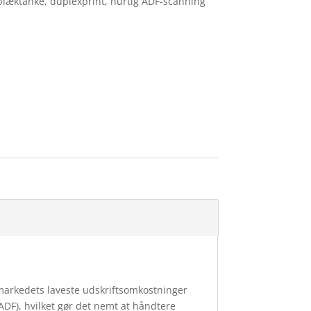
blæktanke, duplexprint, hurtig ADF-scanning
markedets laveste udskriftsomkostninger
DF), hvilket gør det nemt at håndtere