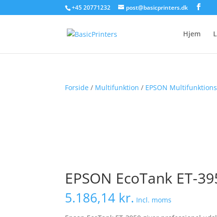
+45 20771232
post@basicprinters.dk
Hjem
L
Forside
/
Multifunktion
/
EPSON Multifunktions
EPSON EcoTank ET-395
5.186,14
kr.
Incl. moms