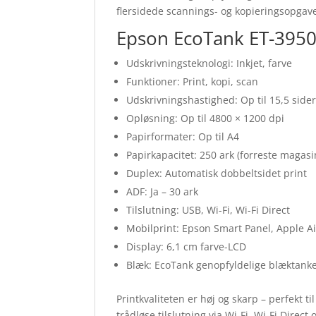
flersidede scannings- og kopieringsopgave
Epson EcoTank ET-3950 k
Udskrivningsteknologi: Inkjet, farve
Funktioner: Print, kopi, scan
Udskrivningshastighed: Op til 15,5 sider
Opløsning: Op til 4800 × 1200 dpi
Papirformater: Op til A4
Papirkapacitet: 250 ark (forreste magasi
Duplex: Automatisk dobbeltsidet print
ADF: Ja – 30 ark
Tilslutning: USB, Wi-Fi, Wi-Fi Direct
Mobilprint: Epson Smart Panel, Apple Ai
Display: 6,1 cm farve-LCD
Blæk: EcoTank genopfyldelige blæktank
Printkvaliteten er høj og skarp – perfekt
trådløse tilslutning via Wi-Fi, Wi-Fi Direc