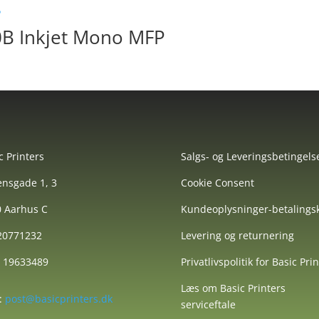
B Inkjet Mono MFP
c Printers
Salgs- og Leveringsbetingels
nsgade 1, 3
Cookie Consent
 Aarhus C
Kundeoplysninger-betalingsk
 20771232
Levering og returnering
: 19633489
Privatlivspolitik for Basic Pri
Læs om Basic Printers
:
post@basicprinters.dk
serviceftale