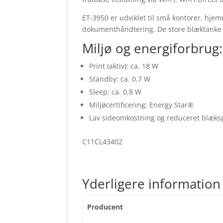
ET-3950 er udviklet til små kontorer, hje
dokumenthåndtering. De store blæktanke s
Miljø og energiforbrug:
Print (aktiv): ca. 18 W
Standby: ca. 0,7 W
Sleep: ca. 0,8 W
Miljøcertificering: Energy Star®
Lav sideomkostning og reduceret blæks
C11CL43402
Yderligere information
Producent