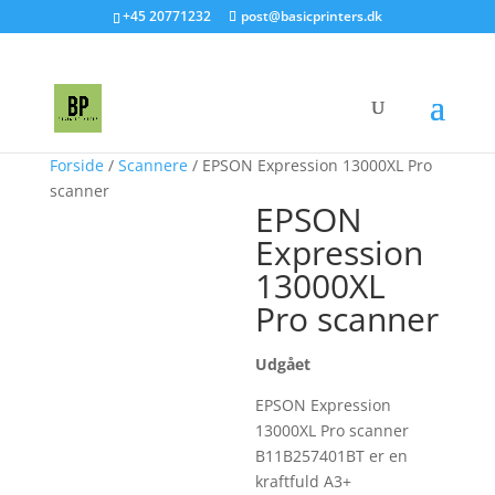
+45 20771232
post@basicprinters.dk
Forside
/
Scannere
/ EPSON Expression 13000XL Pro
scanner
EPSON
Expression
13000XL
Pro scanner
Udgået
EPSON Expression
13000XL Pro scanner
B11B257401BT er en
kraftfuld A3+