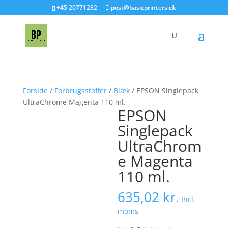
+45 20771232
post@basicprinters.dk
Forside
/
Forbrugsstoffer
/
Blæk
/ EPSON Singlepack
UltraChrome Magenta 110 ml.
EPSON
Singlepack
UltraChrom
e Magenta
110 ml.
635,02
kr.
Incl.
moms