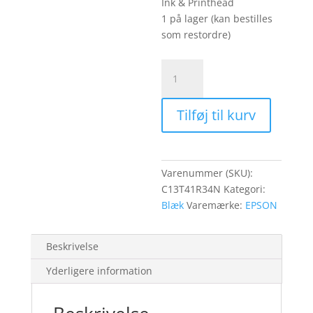
Ink & Printhead
1 på lager (kan bestilles
som restordre)
EPSON
Singlepack
UltraChrome
Tilføj til kurv
Magenta
110
ml.
antal
Varenummer (SKU):
C13T41R34N
Kategori:
Blæk
Varemærke:
EPSON
Beskrivelse
Yderligere information