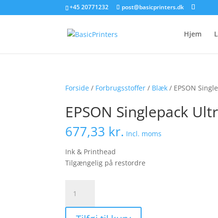
+45 20771232
post@basicprinters.dk
Hjem
L
Forside
/
Forbrugsstoffer
/
Blæk
/ EPSON Singl
EPSON Singlepack Ul
677,33
kr.
Incl. moms
Ink & Printhead
Tilgængelig på restordre
EPSON
Singlepack
UltraChrome