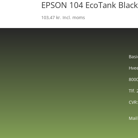
EPSON 104 EcoTank Black 
103,47
kr.
Incl. moms
Basi
Hvee
8000
Tlf.
CVR
Mail