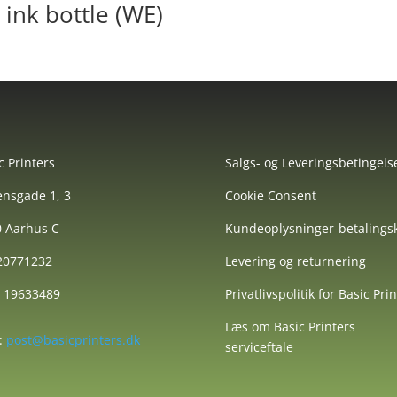
ink bottle (WE)
c Printers
Salgs- og Leveringsbetingels
nsgade 1, 3
Cookie Consent
 Aarhus C
Kundeoplysninger-betalingsk
 20771232
Levering og returnering
: 19633489
Privatlivspolitik for Basic Pri
Læs om Basic Printers
:
post@basicprinters.dk
serviceftale