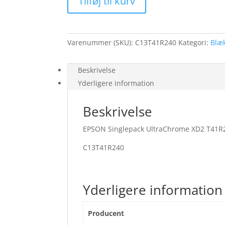
Tilføj til kurv
XD2
T41R240
Cyan
110ml
Varenummer (SKU):
C13T41R240
Kategori:
Blæ
antal
Beskrivelse
Yderligere information
Beskrivelse
EPSON Singlepack UltraChrome XD2 T41R
C13T41R240
Yderligere information
Producent