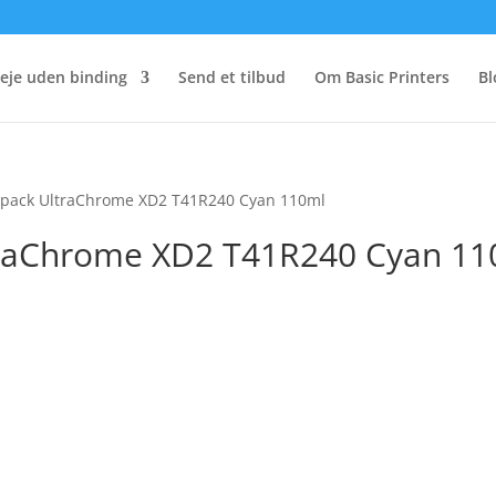
eje uden binding
Send et tilbud
Om Basic Printers
Bl
epack UltraChrome XD2 T41R240 Cyan 110ml
traChrome XD2 T41R240 Cyan 11