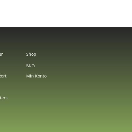
er
Shop
Kurv
ort
Min Konto
nters