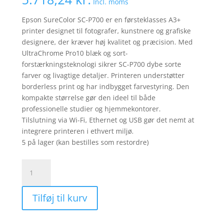
Incl. moms
Epson SureColor SC-P700 er en førsteklasses A3+
printer designet til fotografer, kunstnere og grafiske
designere, der kræver høj kvalitet og præcision. Med
UltraChrome Pro10 blæk og sort-
forstærkningsteknologi sikrer SC-P700 dybe sorte
farver og livagtige detaljer. Printeren understøtter
borderless print og har indbygget farvestyring. Den
kompakte størrelse gør den ideel til både
professionelle studier og hjemmekontorer.
Tilslutning via Wi-Fi, Ethernet og USB gør det nemt at
integrere printeren i ethvert miljø.
5 på lager (kan bestilles som restordre)
EPSON
SureColor
SC-
Tilføj til kurv
P700
Fotoprinter