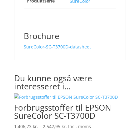
Produktserie
SureColor
Brochure
SureColor-SC-T3700D-datasheet
Du kunne også være
interesseret i…
Forbrugsstoffer til EPSON
SureColor SC-T3700D
Prisinterval:
1.406,73
kr.
–
2.542,95
kr.
Incl. moms
1.406,73 kr.