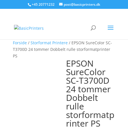
+45 20771232
post@basicprinters.dk
Forside
/
Storformat Printere
/ EPSON SureColor SC-
T3700D 24 tommer Dobbelt rulle storformatprinter
PS
EPSON
SureColor
SC-T3700D
24 tommer
Dobbelt
rulle
storformatp
rinter PS