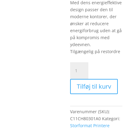
Med dens energieffektive
design passer den til
moderne kontorer, der
ønsker at reducere
energiforbrug uden at gå
på kompromis med
ydeevnen.
Tilgængelig på restordre
EPSON
SureColor
SC-
Tilføj til kurv
T3700D
24
tommer
Dobbelt
Varenummer (SKU):
rulle
C11CH80301A0
Kategori:
storformatprinter
Storformat Printere
PS
antal