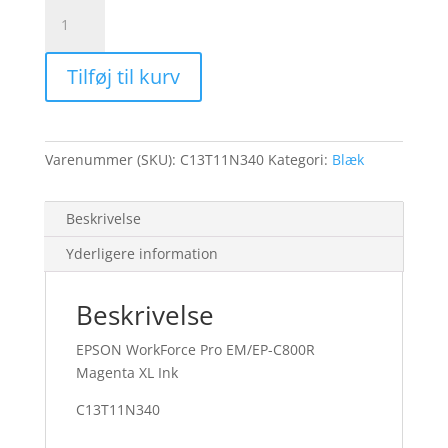
EPSON
WorkForce
Pro
Tilføj til kurv
EM/EP-
C800R
Magenta
blæk
Varenummer (SKU):
C13T11N340
Kategori:
Blæk
5K
antal
Beskrivelse
Yderligere information
Beskrivelse
EPSON WorkForce Pro EM/EP-C800R
Magenta XL Ink
C13T11N340