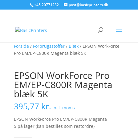
+45 20771232
post@basicprinters.dk
Forside
/
Forbrugsstoffer
/
Blæk
/ EPSON WorkForce
Pro EM/EP-C800R Magenta blæk 5K
EPSON WorkForce Pro
EM/EP-C800R Magenta
blæk 5K
395,77
kr.
Incl. moms
EPSON WorkForce Pro EM/EP-C800R Magenta
5 på lager (kan bestilles som restordre)