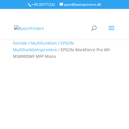
+45 20771232
post@basicprinters.dk
Forside
/
Multifunktion
/
EPSON
Multifunktionsprintere
/ EPSON WorkForce Pro WF-
M5899DWF MFP Mono