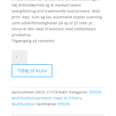
høj driftssikkerhed og et markant lavere
energiforbrug end traditionelle laserprintere. Med
print, kopi, scan og fax, automatisk duplex scanning
samt udskriftshastigheder på op til 25 sider pr.
minut er den ideel til kontorer med mellemstore
printbehov
Tilgængelig på restordre
EPSON
WorkForce
Pro
Tilføj til kurv
WF-
M5899DWF
MFP
Mono
Varenummer (SKU):
C11CK76401
Kategorier:
EPSON
antal
Multifunktionsprintere
,
Inkjet til Erhverv
,
Multifunktion
Varemærke:
EPSON