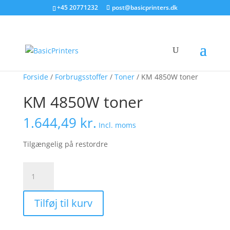
+45 20771232
post@basicprinters.dk
Forside
/
Forbrugsstoffer
/
Toner
/ KM 4850W toner
KM 4850W toner
1.644,49
kr.
Incl. moms
Tilgængelig på restordre
KM
4850W
toner
Tilføj til kurv
antal