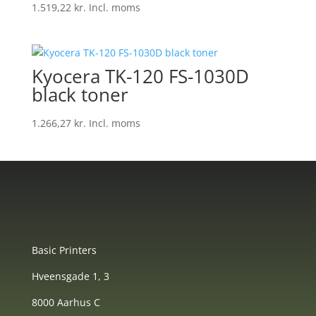
1.519,22
kr.
Incl. moms
Kyocera TK-120 FS-1030D
black toner
1.266,27
kr.
Incl. moms
Basic Printers
Hveensgade 1, 3
8000 Aarhus C