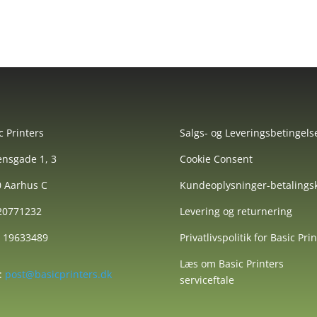
c Printers
Salgs- og Leveringsbetingels
nsgade 1, 3
Cookie Consent
 Aarhus C
Kundeoplysninger-betalingsk
 20771232
Levering og returnering
: 19633489
Privatlivspolitik for Basic Pri
Læs om Basic Printers
:
post@basicprinters.dk
serviceftale