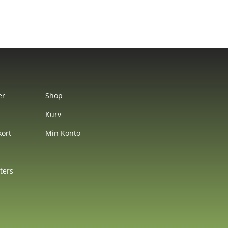
er
Shop
Kurv
ort
Min Konto
nters