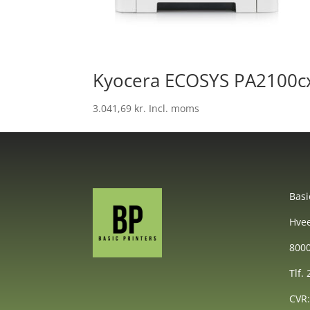
Kyocera ECOSYS PA2100cx 
3.041,69
kr.
Incl. moms
Basi
Hvee
8000
Tlf.
CVR