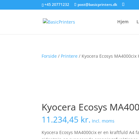
+45 20771232
post@basicprinters.dk
Hjem
L
Forside
/
Printere
/ Kyocera Ecosys MA4000cix H
Kyocera Ecosys MA4000
11.234,45
kr.
Incl. moms
Kyocera Ecosys MA4000cix er en kraftfuld A4 f