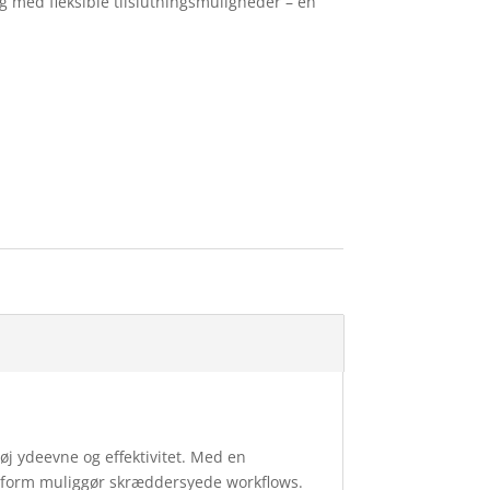
g med fleksible tilslutningsmuligheder – en
øj ydeevne og effektivitet. Med en
atform muliggør skræddersyede workflows.