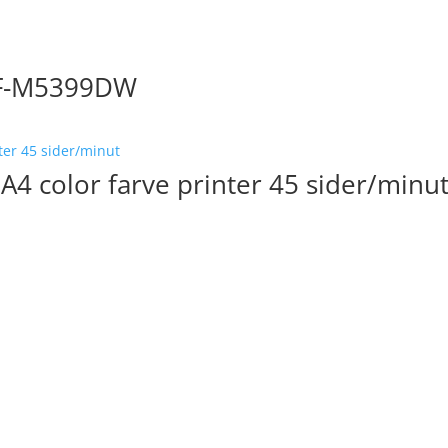
WF-M5399DW
4 color farve printer 45 sider/minu