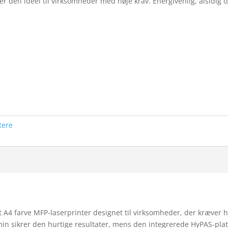
 den ideel til virksomheder med høje krav. Energivenlig, alsidig o
tere
A4 farve MFP-laserprinter designet til virksomheder, der kræver h
/min sikrer den hurtige resultater, mens den integrerede HyPAS-pl