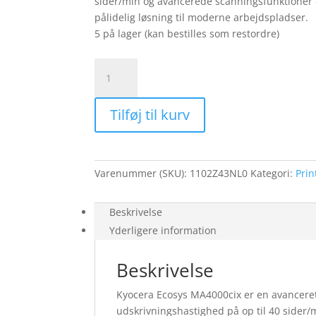
sider/min og avancerede scanningsfunktioner er
pålidelig løsning til moderne arbejdspladser.
5 på lager (kan bestilles som restordre)
Kyocera
Ecosys
MA4000cix
Tilføj til kurv
HyPAS
A4
farve
MFP
Varenummer (SKU):
1102Z43NL0
Kategori:
Prin
laser
printer
antal
Beskrivelse
Yderligere information
Beskrivelse
Kyocera Ecosys MA4000cix er en avanceret 
udskrivningshastighed på op til 40 sider