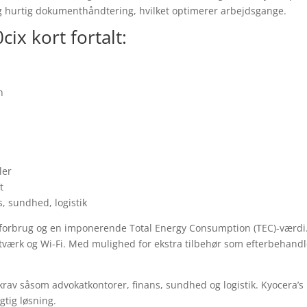
og hurtig dokumenthåndtering, hvilket optimerer arbejdsgange.
ix kort fortalt:
n
ler
t
, sundhed, logistik
mforbrug og en imponerende Total Energy Consumption (TEC)-værdi. 
tværk og Wi-Fi. Med mulighed for ekstra tilbehør som efterbehandl
rav såsom advokatkontorer, finans, sundhed og logistik. Kyocera’s
tig løsning.