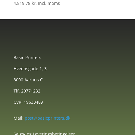
4.819,78
kr.
Incl. moms
Basic Printers
Hveensgade 1, 3
8000 Aarhus C
Tlf. 20771232
CVR: 19633489
Mail:
post@basicprinters.dk
Salgs- og Leveringsbetingelser