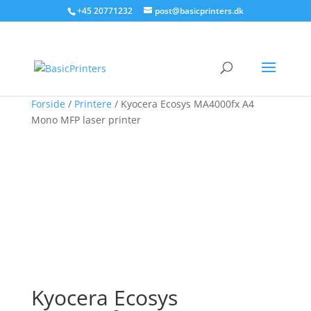
+45 20771232
post@basicprinters.dk
Forside
/
Printere
/ Kyocera Ecosys MA4000fx A4
Mono MFP laser printer
Kyocera Ecosys