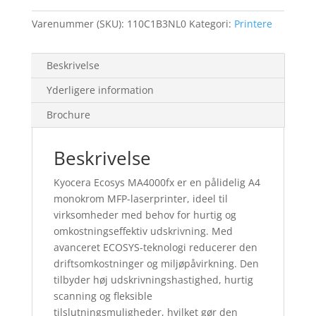
laser
Varenummer (SKU):
110C1B3NL0
Kategori:
Printere
printer
antal
Beskrivelse
Yderligere information
Brochure
Beskrivelse
Kyocera Ecosys MA4000fx er en pålidelig A4
monokrom MFP-laserprinter, ideel til
virksomheder med behov for hurtig og
omkostningseffektiv udskrivning. Med
avanceret ECOSYS-teknologi reducerer den
driftsomkostninger og miljøpåvirkning. Den
tilbyder høj udskrivningshastighed, hurtig
scanning og fleksible
tilslutningsmuligheder, hvilket gør den