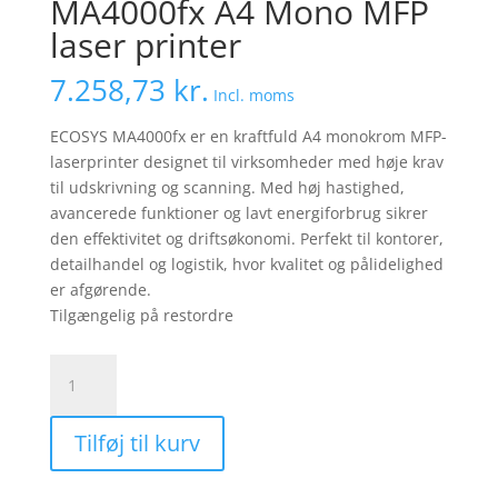
MA4000fx A4 Mono MFP
laser printer
7.258,73
kr.
Incl. moms
ECOSYS MA4000fx er en kraftfuld A4 monokrom MFP-
laserprinter designet til virksomheder med høje krav
til udskrivning og scanning. Med høj hastighed,
avancerede funktioner og lavt energiforbrug sikrer
den effektivitet og driftsøkonomi. Perfekt til kontorer,
detailhandel og logistik, hvor kvalitet og pålidelighed
er afgørende.
Tilgængelig på restordre
Kyocera
Ecosys
MA4000fx
Tilføj til kurv
A4
Mono
MFP