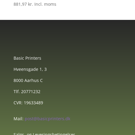
881,97
kr.
Incl. moms
Basic Printers
Hveensgade 1, 3
8000 Aarhus C
Tlf. 20771232
CVR: 19633489
Mail:
post@basicprinters.dk
Salgs- og Leveringsbetingelser