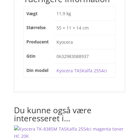
Vægt
11,9 kg
Størrelse
55 × 11 × 14 cm
Producent
Kyocera
Gtin
0632983088937
Din model
Kyocera TASKalfa 2554ci
Du kunne også være
interesseret i…