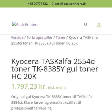
+45 20771232
post@basicprinters.dk
Forside
/
Forbrugsstoffer
/
Toner
/ Kyocera TASKalfa
2554ci toner TK-8385Y gul toner HC 20K
Kyocera TASKalfa 2554ci
toner TK-8385Y gul toner
HC 20K
1.797,23
kr.
Incl. moms
Original gul Kyocera TK-8385Y toner til TASKalfa
2554ci. Klare farver og ensartet kvalitet til
professionelt farveprint.