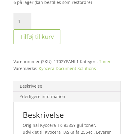
6 på lager (kan bestilles som restordre)
Kyocera
TASKalfa
2554ci
Tilføj til kurv
toner
TK-
8385Y
gul
Varenummer (SKU):
1T02YPANL1
Kategori:
Toner
toner
Varemærke:
Kyocera Document Solutions
HC
20K
antal
Beskrivelse
Yderligere information
Beskrivelse
Original Kyocera TK-8385Y gul toner,
udviklet til Kyocera TASKalfa 2554ci. Leverer