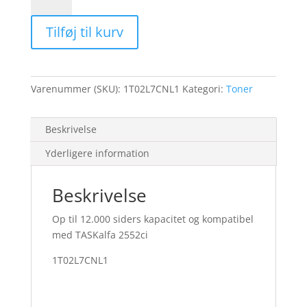
TK-
8345C
Tilføj til kurv
cyan
toner
12K
antal
Varenummer (SKU):
1T02L7CNL1
Kategori:
Toner
Beskrivelse
Yderligere information
Beskrivelse
Op til 12.000 siders kapacitet og kompatibel
med TASKalfa 2552ci
1T02L7CNL1