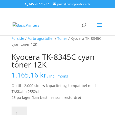
+45 20771232
post@basicprinters.dk
Forside
/
Forbrugsstoffer
/
Toner
/ Kyocera TK-8345C
cyan toner 12K
Kyocera TK-8345C cyan
toner 12K
1.165,16
kr.
Incl. moms
Op til 12.000 siders kapacitet og kompatibel med
TASKalfa 2552ci
25 på lager (kan bestilles som restordre)
Kyocera