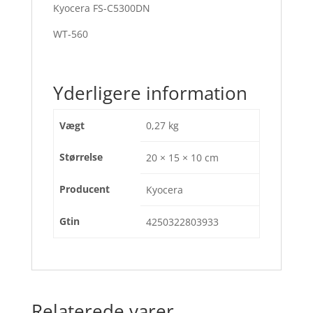
Kyocera FS-C5300DN
WT-560
Yderligere information
Vægt
0,27 kg
Størrelse
20 × 15 × 10 cm
Producent
Kyocera
Gtin
4250322803933
Relaterede varer