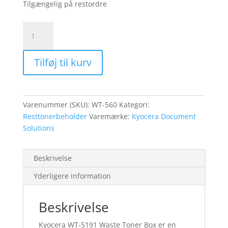
Tilgængelig på restordre
Kyocera
WT-
560
Tilføj til kurv
FS-
C5200
wastetoner
box
Varenummer (SKU):
WT-560
Kategori:
resttonerbox
Resttonerbeholder
Varemærke:
Kyocera Document
antal
Solutions
Beskrivelse
Yderligere information
Beskrivelse
Kyocera WT-5191 Waste Toner Box er en