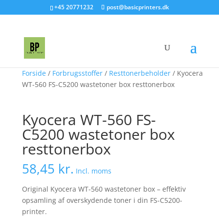
+45 20771232
post@basicprinters.dk
Forside
/
Forbrugsstoffer
/
Resttonerbeholder
/ Kyocera
WT-560 FS-C5200 wastetoner box resttonerbox
Kyocera WT-560 FS-
C5200 wastetoner box
resttonerbox
58,45
kr.
Incl. moms
Original Kyocera WT-560 wastetoner box – effektiv
opsamling af overskydende toner i din FS-C5200-
printer.