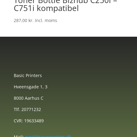
Toner Bottle Bizhub C250i –
C751i kompatibel
287,00
kr.
Incl. moms
Basic Printers
Hveensgade 1, 3
8000 Aarhus C
Tlf. 20771232
CVR: 19633489
Mail:
post@basicprinters.dk