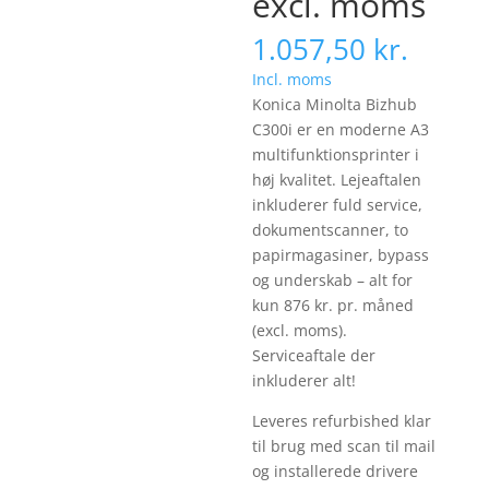
excl. moms
1.057,50
kr.
Incl. moms
Konica Minolta Bizhub
C300i er en moderne A3
multifunktionsprinter i
høj kvalitet. Lejeaftalen
inkluderer fuld service,
dokument­scanner, to
papirmagasiner, bypass
og underskab – alt for
kun 876 kr. pr. måned
(excl. moms).
Serviceaftale der
inkluderer alt!
Leveres refurbished klar
til brug med scan til mail
og installerede drivere