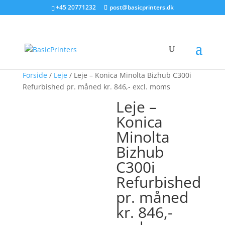
+45 20771232
post@basicprinters.dk
Forside
/
Leje
/ Leje – Konica Minolta Bizhub C300i
Refurbished pr. måned kr. 846,- excl. moms
Leje –
Konica
Minolta
Bizhub
C300i
Refurbished
pr. måned
kr. 846,-