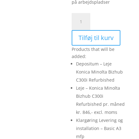
på arbejdspladser
Leje
-
Konica
Tilføj til kurv
Minolta
Bizhub
Products that will be
C300i
added:
Refurbished
Depositum – Leje
pr.
Konica Minolta Bizhub
måned
C300i Refurbished
kr.
846,-
Leje – Konica Minolta
excl.
Bizhub C300i
moms
Refurbished pr. måned
antal
kr. 846,- excl. moms
Klargøring Levering og
installation – Basic A3
mfp