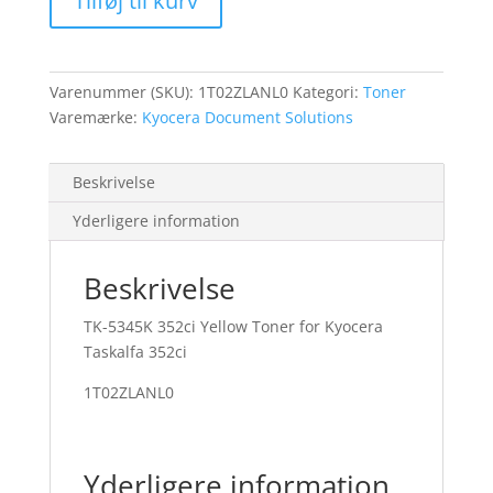
Tilføj til kurv
Yellow
Toner
6K
antal
Varenummer (SKU):
1T02ZLANL0
Kategori:
Toner
Varemærke:
Kyocera Document Solutions
Beskrivelse
Yderligere information
Beskrivelse
TK-5345K 352ci Yellow Toner for Kyocera
Taskalfa 352ci
1T02ZLANL0
Yderligere information