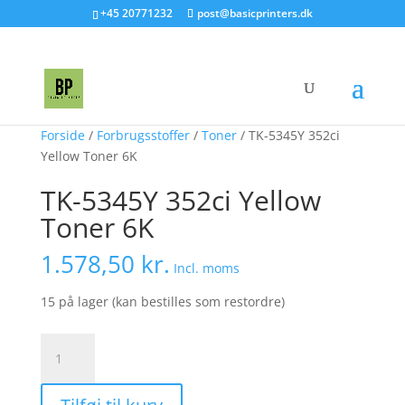
+45 20771232
post@basicprinters.dk
Forside
/
Forbrugsstoffer
/
Toner
/ TK-5345Y 352ci
Yellow Toner 6K
TK-5345Y 352ci Yellow
Toner 6K
1.578,50
kr.
Incl. moms
15 på lager (kan bestilles som restordre)
TK-
5345Y
352ci