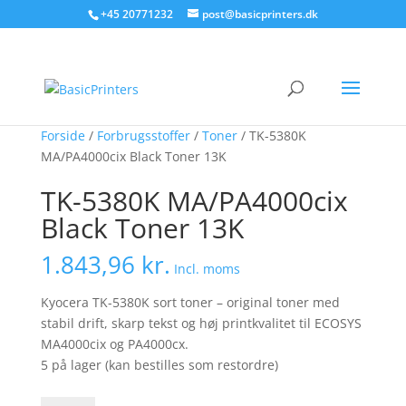
+45 20771232
post@basicprinters.dk
Forside
/
Forbrugsstoffer
/
Toner
/ TK-5380K
MA/PA4000cix Black Toner 13K
TK-5380K MA/PA4000cix
Black Toner 13K
1.843,96
kr.
Incl. moms
Kyocera TK-5380K sort toner – original toner med
stabil drift, skarp tekst og høj printkvalitet til ECOSYS
MA4000cix og PA4000cx.
5 på lager (kan bestilles som restordre)