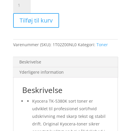
TK-
5380K
MA/PA4000cix
Tilføj til kurv
Black
Toner
13K
antal
Varenummer (SKU):
1T02Z00NL0
Kategori:
Toner
Beskrivelse
Yderligere information
Beskrivelse
Kyocera TK-5380K sort toner er
udviklet til professionel sort/hvid
udskrivning med skarp tekst og stabil
drift. Original Kyocera-toner sikrer