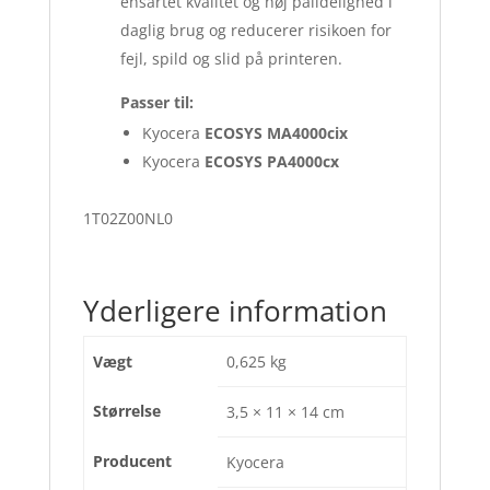
ensartet kvalitet og høj pålidelighed i
daglig brug og reducerer risikoen for
fejl, spild og slid på printeren.
Passer til:
Kyocera
ECOSYS MA4000cix
Kyocera
ECOSYS PA4000cx
1T02Z00NL0
Yderligere information
Vægt
0,625 kg
Størrelse
3,5 × 11 × 14 cm
Producent
Kyocera