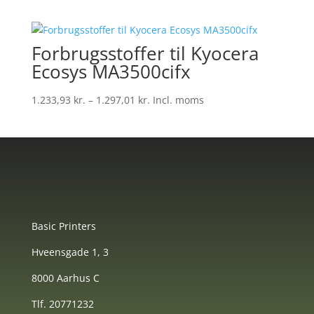
Forbrugsstoffer til Kyocera
Ecosys MA3500cifx
Prisinterval:
1.233,93
kr.
–
1.297,01
kr.
Incl. moms
1.233,93 kr.
til
1.297,01 kr.
Basic Printers
Hveensgade 1, 3
8000 Aarhus C
Tlf. 20771232