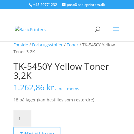
+45 20771232
post@basicprinters.dk
Forside
/
Forbrugsstoffer
/
Toner
/ TK-5450Y Yellow
Toner 3,2K
TK-5450Y Yellow Toner
3,2K
1.262,86
kr.
Incl. moms
18 på lager (kan bestilles som restordre)
TK-
5450Y
Yellow