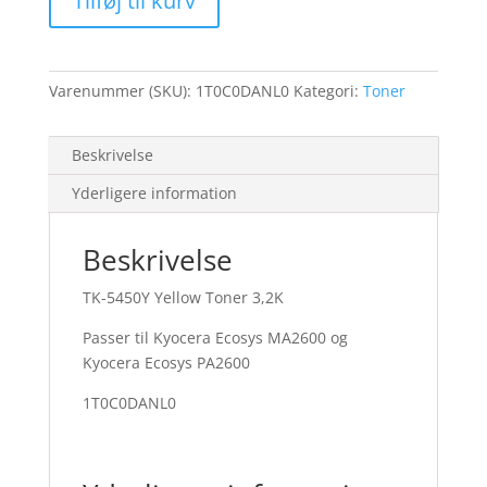
Tilføj til kurv
Toner
3,2K
antal
Varenummer (SKU):
1T0C0DANL0
Kategori:
Toner
Beskrivelse
Yderligere information
Beskrivelse
TK-5450Y Yellow Toner 3,2K
Passer til Kyocera Ecosys MA2600 og
Kyocera Ecosys PA2600
1T0C0DANL0