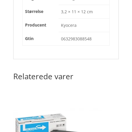
Størrelse
3,2 × 11 × 12 cm
Producent
Kyocera
Gtin
0632983088548
Relaterede varer