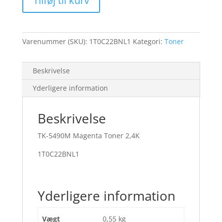
Tilføj til kurv
Toner
2,4K
antal
Varenummer (SKU):
1T0C22BNL1
Kategori:
Toner
Beskrivelse
Yderligere information
Beskrivelse
TK-5490M Magenta Toner 2,4K
1T0C22BNL1
Yderligere information
Vægt
0,55 kg