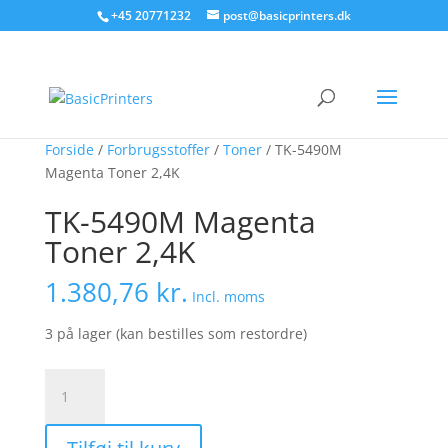
+45 20771232
post@basicprinters.dk
Forside
/
Forbrugsstoffer
/
Toner
/ TK-5490M
Magenta Toner 2,4K
TK-5490M Magenta
Toner 2,4K
1.380,76
kr.
Incl. moms
3 på lager (kan bestilles som restordre)
TK-
5490M
Magenta