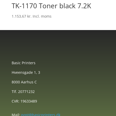
TK-1170 Toner black 7.2K
1.153,67
kr.
Incl. moms
Basic Printers
Hveensgade 1, 3
8000 Aarhus C
Tlf. 20771232
CVR: 19633489
Mail:
post@basicprinters.dk