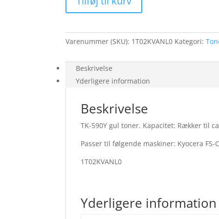
Tilføj til kurv
toner
5K
til
Kyocera
Varenummer (SKU):
1T02KVANL0
Kategori:
Ton
FS-
C2016MFP
/
Beskrivelse
FS-
Yderligere information
C2026MFP
/
Beskrivelse
FS-
C2126MFP
TK-590Y gul toner. Kapacitet: Rækker til 
antal
Passer til følgende maskiner: Kyocera F
1T02KVANL0
Yderligere information