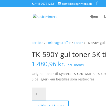
+45 20771232
post@basicprinters.dk
Hjem
L
Forside
/
Forbrugsstoffer
/
Toner
/ TK-590Y gul
TK-590Y gul toner 5K 
1.480,96
kr.
Incl. moms
Original toner til Kyocera FS-C2016MFP / FS-
3 på lager (kan bestilles som restordre)
TK-
590Y
gul