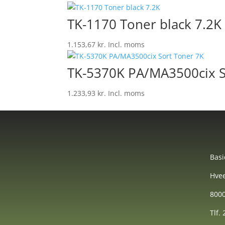
TK-1170 Toner black 7.2K
1.153,67
kr.
Incl. moms
TK-5370K PA/MA3500cix S
1.233,93
kr.
Incl. moms
Basi
Hvee
8000
Tlf.