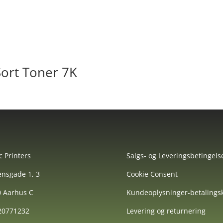
ort Toner 7K
c Printers
Salgs- og Leveringsbetingels
nsgade 1, 3
Cookie Consent
 Aarhus C
Kundeoplysninger-betalingsk
 20771232
Levering og returnering