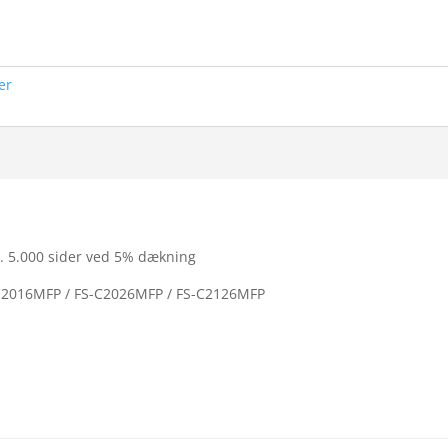
er
ca. 5.000 sider ved 5% dækning
S-C2016MFP / FS-C2026MFP / FS-C2126MFP