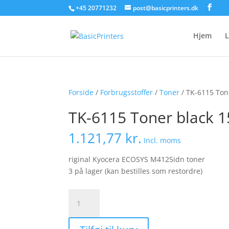
+45 20771232
post@basicprinters.dk
Hjem
L
Forside
/
Forbrugsstoffer
/
Toner
/ TK-6115 Ton
TK-6115 Toner black 
1.121,77
kr.
Incl. moms
riginal Kyocera ECOSYS M4125idn toner
3 på lager (kan bestilles som restordre)
TK-
6115
Toner