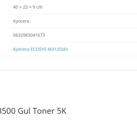
40 × 23 × 9 cm
Kyocera
0632983041673
Kyocera ECOSYS M4125idn
500 Gul Toner 5K