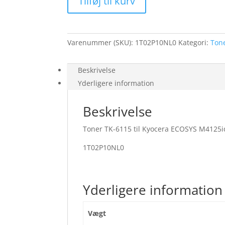
Tilføj til kurv
black
15K
antal
Varenummer (SKU):
1T02P10NL0
Kategori:
Ton
Beskrivelse
Yderligere information
Beskrivelse
Toner TK-6115 til Kyocera ECOSYS M4125id
1T02P10NL0
Yderligere information
Vægt