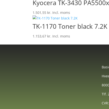
Kyocera TK-3430 PA5500x
1.501,55
kr.
Incl. moms
TK-1170 Toner black 7.2K
1.153,67
kr.
Incl. moms
Basi
Hvee
8000
Tlf.
CVR