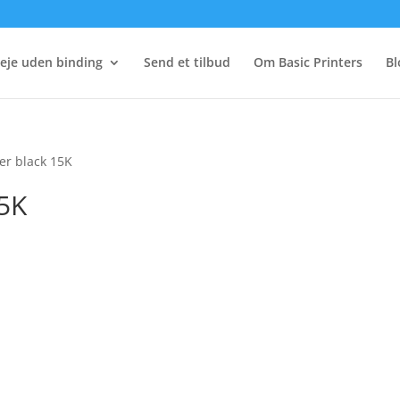
eje uden binding
Send et tilbud
Om Basic Printers
Bl
er black 15K
15K