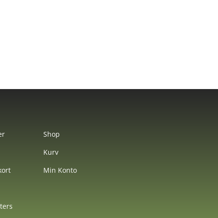
er
Shop
Kurv
ort
Min Konto
nters