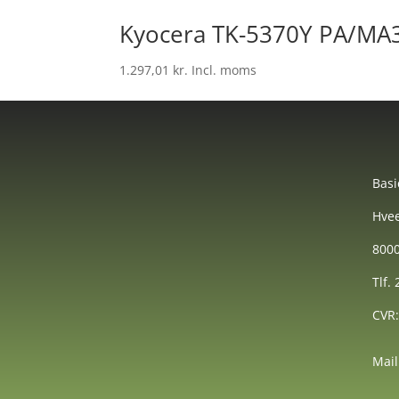
Kyocera TK-5370Y PA/MA3
1.297,01
kr.
Incl. moms
Basi
Hvee
8000
Tlf.
CVR
Mail