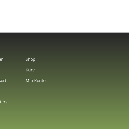
er
Shop
Kurv
ort
Min Konto
nters