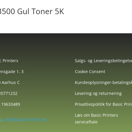
500 Gul Toner 5K
c Printers
Salgs- og Leveringsbetingels
nsgade 1, 3
Cookie Consent
 Aarhus C
Kundeoplysninger-betalingsk
 20771232
Levering og returnering
: 19633489
Privatlivspolitik for Basic Pri
Læs om Basic Printers
:
post@basicprinters.dk
serviceftale