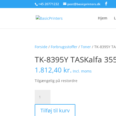
+45 20771232
post@basicprinters.dk
Hjem
L
Forside
/
Forbrugsstoffer
/
Toner
/ TK-8395Y TA
TK-8395Y TASKalfa 355
1.812,40
kr.
Incl. moms
Tilgængelig på restordre
TK-
8395Y
TASKalfa
Tilføj til kurv
3554ci