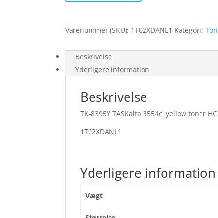
gul
toner
HC
Varenummer (SKU):
1T02XDANL1
Kategori:
Ton
24K
antal
Beskrivelse
Yderligere information
Beskrivelse
TK-8395Y TASKalfa 3554ci yellow toner HC
1T02XDANL1
Yderligere information
Vægt
Størrelse