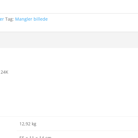
er
Tag:
Mangler billede
 24K
12,92 kg
55 × 11 × 14 cm