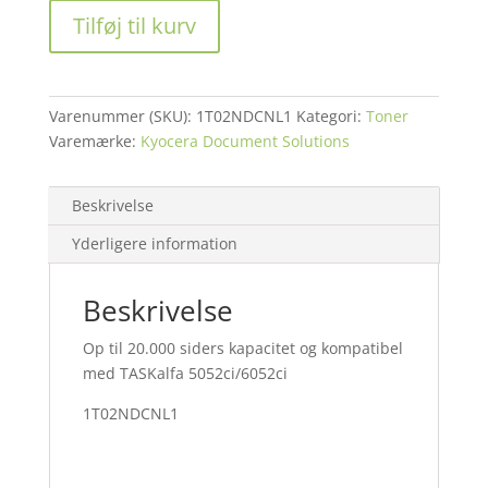
TASKalfa
Tilføj til kurv
5052ci
toner
cyan
20K
Varenummer (SKU):
1T02NDCNL1
Kategori:
Toner
antal
Varemærke:
Kyocera Document Solutions
Beskrivelse
Yderligere information
Beskrivelse
Op til 20.000 siders kapacitet og kompatibel
med TASKalfa 5052ci/6052ci
1T02NDCNL1