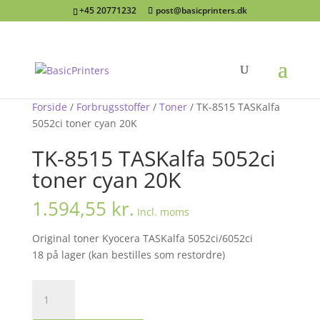
+45 20771232
post@basicprinters.dk
Forside
/
Forbrugsstoffer
/
Toner
/ TK-8515 TASKalfa
5052ci toner cyan 20K
TK-8515 TASKalfa 5052ci
toner cyan 20K
1.594,55
kr.
Incl. moms
Original toner Kyocera TASKalfa 5052ci/6052ci
18 på lager (kan bestilles som restordre)
TK-
8515