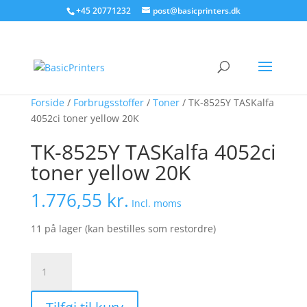
+45 20771232
post@basicprinters.dk
Forside
/
Forbrugsstoffer
/
Toner
/ TK-8525Y TASKalfa
4052ci toner yellow 20K
TK-8525Y TASKalfa 4052ci
toner yellow 20K
1.776,55
kr.
Incl. moms
11 på lager (kan bestilles som restordre)
TK-
8525Y
TASKalfa