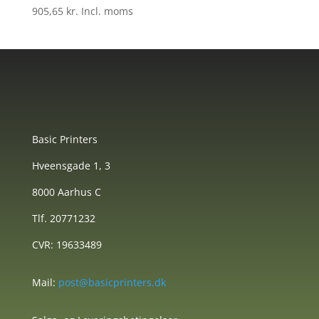
905,65
kr.
Incl. moms
Basic Printers
Hveensgade 1, 3
8000 Aarhus C
Tlf. 20771232
CVR: 19633489
Mail:
post@basicprinters.dk