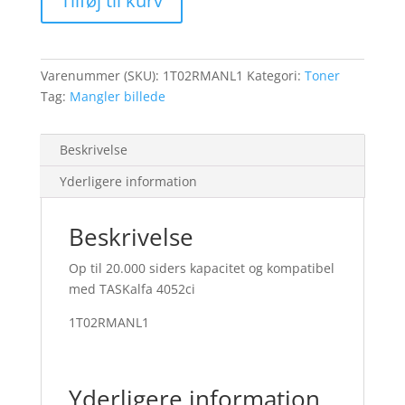
Tilføj til kurv
4052ci
toner
yellow
20K
Varenummer (SKU):
1T02RMANL1
Kategori:
Toner
antal
Tag:
Mangler billede
Beskrivelse
Yderligere information
Beskrivelse
Op til 20.000 siders kapacitet og kompatibel
med TASKalfa 4052ci
1T02RMANL1
Yderligere information