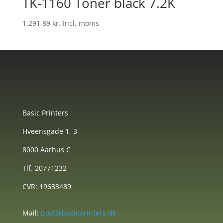
TK-1160 Toner black 7.2K
1.291,89
kr.
Incl. moms
Basic Printers
Hveensgade 1, 3
8000 Aarhus C
Tlf. 20771232
CVR: 19633489
Mail:
post@basicprinters.dk