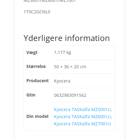
MZ5001/MZ6001/MZ7001
1T0C2GCNL0
Yderligere information
Vægt
1,177 kg
Størrelse
50 × 36 × 20 cm
Producent
Kyocera
Gtin
0632983091562
Kyocera TASKalfa MZ5001ci
,
Din model
Kyocera TASKalfa MZ6001ci
,
Kyocera TASKalfa MZ7001ci