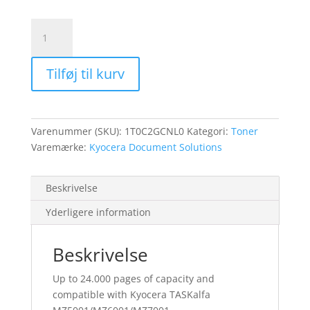
TK-
8595C
cyan
Tilføj til kurv
toner
24K
Kyocera
Kyocera
Varenummer (SKU):
1T0C2GCNL0
Kategori:
Toner
TASKalfa
Varemærke:
Kyocera Document Solutions
MZ5001/MZ6001/MZ7001
antal
Beskrivelse
Yderligere information
Beskrivelse
Up to 24.000 pages of capacity and
compatible with Kyocera TASKalfa