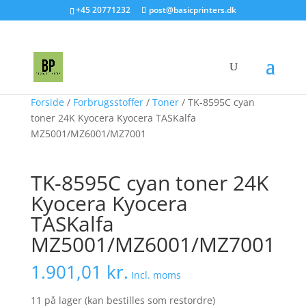
+45 20771232
post@basicprinters.dk
Forside
/
Forbrugsstoffer
/
Toner
/ TK-8595C cyan
toner 24K Kyocera Kyocera TASKalfa
MZ5001/MZ6001/MZ7001
TK-8595C cyan toner 24K
Kyocera Kyocera
TASKalfa
MZ5001/MZ6001/MZ7001
1.901,01
kr.
Incl. moms
11 på lager (kan bestilles som restordre)