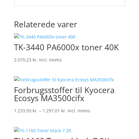
Relaterede varer
TK-3440 PA6000x toner 40K
2.070,23
kr.
Incl. moms
Forbrugsstoffer til Kyocera
Ecosys MA3500cifx
Prisinterval:
1.233,93
kr.
–
1.297,01
kr.
Incl. moms
1.233,93 kr.
til
1.297,01 kr.