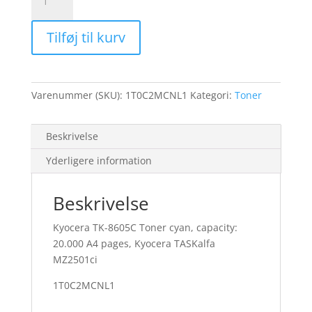
8605C
Toner
Tilføj til kurv
cyan
HY
20K
for
Varenummer (SKU):
1T0C2MCNL1
Kategori:
Toner
Kyocera
TASKalfa
MZ2501ci
Beskrivelse
antal
Yderligere information
Beskrivelse
Kyocera TK-8605C Toner cyan, capacity:
20.000 A4 pages, Kyocera TASKalfa
MZ2501ci
1T0C2MCNL1