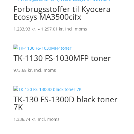
Forbrugsstoffer til Kyocera
Ecosys MA3500cifx
Prisinterval:
1.233,93
kr.
–
1.297,01
kr.
Incl. moms
1.233,93 kr.
til
1.297,01 kr.
TK-1130 FS-1030MFP toner
973,68
kr.
Incl. moms
TK-130 FS-1300D black toner
7K
1.336,74
kr.
Incl. moms