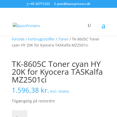
+45 20771232
post@basicprinters.dk
Forside
/
Forbrugsstoffer
/
Toner
/ TK-8605C Toner
cyan HY 20K for Kyocera TASKalfa MZ2501ci
TK-8605C Toner cyan HY
20K for Kyocera TASKalfa
MZ2501ci
1.596,38
kr.
Incl. moms
Tilgængelig på restordre
TK-