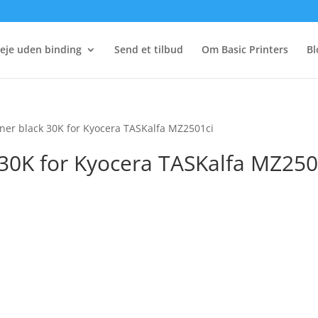
eje uden binding
Send et tilbud
Om Basic Printers
Bl
ner black 30K for Kyocera TASKalfa MZ2501ci
30K for Kyocera TASKalfa MZ250