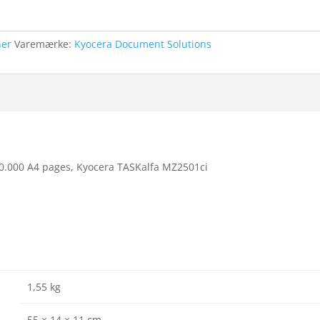
ner
Varemærke:
Kyocera Document Solutions
30.000 A4 pages, Kyocera TASKalfa MZ2501ci
1,55 kg
55 × 14 × 11 cm