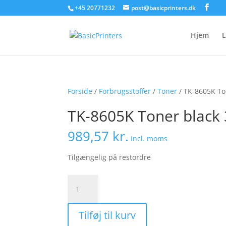
+45 20771232
post@basicprinters.dk
Hjem
L
Forside
/
Forbrugsstoffer
/
Toner
/ TK-8605K To
TK-8605K Toner black 
989,57
kr.
Incl. moms
Tilgængelig på restordre
TK-
8605K
Toner
Tilføj til kurv
black