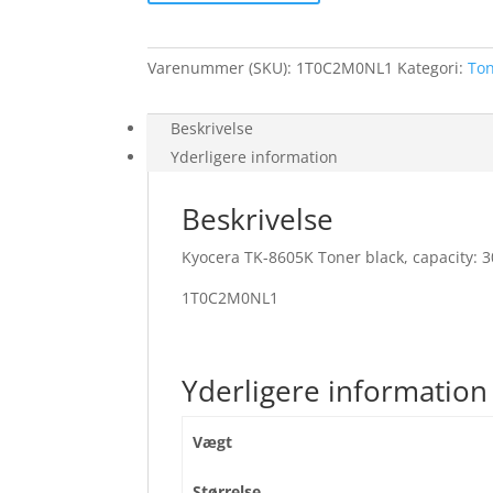
30K
for
Kyocera
Varenummer (SKU):
1T0C2M0NL1
Kategori:
To
TASKalfa
MZ2501ci
antal
Beskrivelse
Yderligere information
Beskrivelse
Kyocera TK-8605K Toner black, capacity: 
1T0C2M0NL1
Yderligere information
Vægt
Størrelse