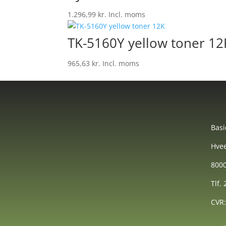
1.296,99
kr.
Incl. moms
TK-5160Y yellow toner 12
965,63
kr.
Incl. moms
Basi
Hvee
8000
Tlf.
CVR