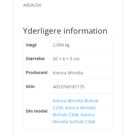
A8DA250
Yderligere information
Vægt
2,004 kg
Størrelse
50 × 8 × 9 cm
Producent
Konica Minolta
Gtin
4053768187175
Konica Minolta Bizhub
C258
,
Konica Minolta
Din model
Bizhub C308
,
Konica
Minolta bizhub C368