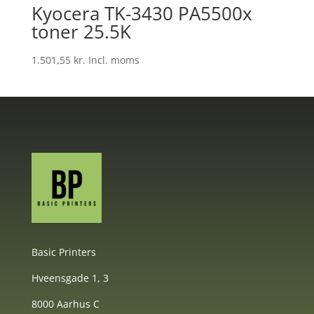
Kyocera TK-3430 PA5500x
toner 25.5K
1.501,55
kr.
Incl. moms
Basic Printers
Hveensgade 1, 3
8000 Aarhus C