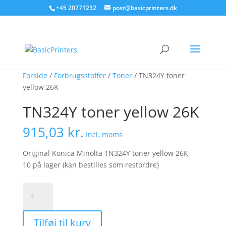
+45 20771232
post@basicprinters.dk
Forside
/
Forbrugsstoffer
/
Toner
/ TN324Y toner
yellow 26K
TN324Y toner yellow 26K
915,03
kr.
Incl. moms
Original Konica Minolta TN324Y toner yellow 26K
10 på lager (kan bestilles som restordre)
TN324Y
toner
yellow
Tilføj til kurv
26K