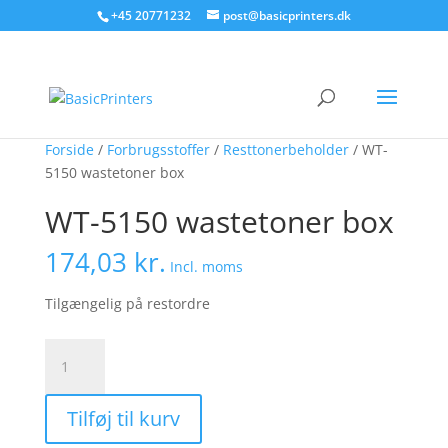
+45 20771232
post@basicprinters.dk
Forside
/
Forbrugsstoffer
/
Resttonerbeholder
/ WT-
5150 wastetoner box
WT-5150 wastetoner box
174,03
kr.
Incl. moms
Tilgængelig på restordre
WT-
5150
wastetoner
Tilføj til kurv
box
antal