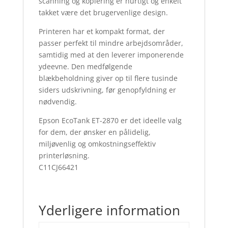
scanning og kopiering er hurtigt og enkelt
takket være det brugervenlige design.
Printeren har et kompakt format, der
passer perfekt til mindre arbejdsområder,
samtidig med at den leverer imponerende
ydeevne. Den medfølgende
blækbeholdning giver op til flere tusinde
siders udskrivning, før genopfyldning er
nødvendig.
Epson EcoTank ET-2870 er det ideelle valg
for dem, der ønsker en pålidelig,
miljøvenlig og omkostningseffektiv
printerløsning.
C11CJ66421
Yderligere information