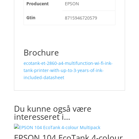
Producent
EPSON
Gtin
8715946720579
Brochure
ecotank-et-2860-a4-multifunction-wi-fi-ink-
tank-printer-with-up-to-3-years-of-ink-
included-datasheet
Du kunne også være
interesseret i…
EPSON 104 EcoTank 4-colour