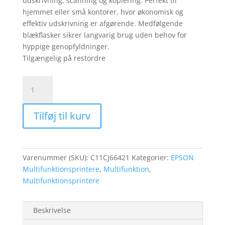
udskrivning, scanning og kopiering. Perfekt til
hjemmet eller små kontorer, hvor økonomisk og
effektiv udskrivning er afgørende. Medfølgende
blækflasker sikrer langvarig brug uden behov for
hyppige genopfyldninger.
Tilgængelig på restordre
EPSON
EcoTank
ET-
Tilføj til kurv
2870
MFP
colour
ink-
Varenummer (SKU):
C11CJ66421
Kategorier:
EPSON
jet
Multifunktionsprintere
,
Multifunktion
,
antal
Multifunktionsprintere
Beskrivelse