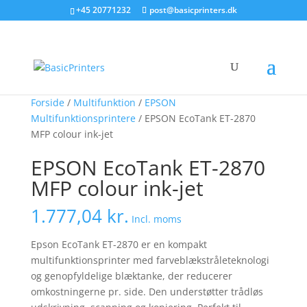
+45 20771232
post@basicprinters.dk
Forside
/
Multifunktion
/
EPSON
Multifunktionsprintere
/ EPSON EcoTank ET-2870
MFP colour ink-jet
EPSON EcoTank ET-2870
MFP colour ink-jet
1.777,04
kr.
Incl. moms
Epson EcoTank ET-2870 er en kompakt
multifunktionsprinter med farveblækstråleteknologi
og genopfyldelige blæktanke, der reducerer
omkostningerne pr. side. Den understøtter trådløs