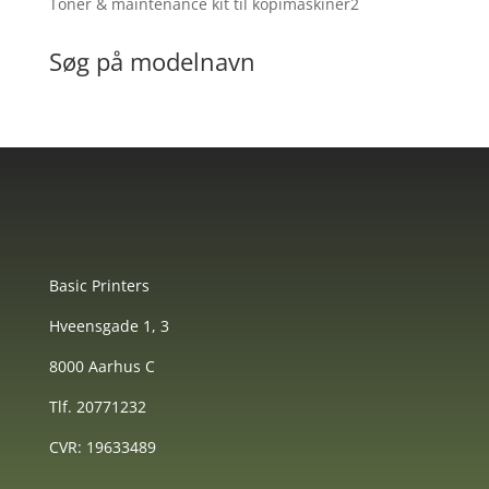
2
Toner & maintenance kit til kopimaskiner
2
varer
Søg på modelnavn
Basic Printers
Hveensgade 1, 3
8000 Aarhus C
Tlf. 20771232
CVR: 19633489