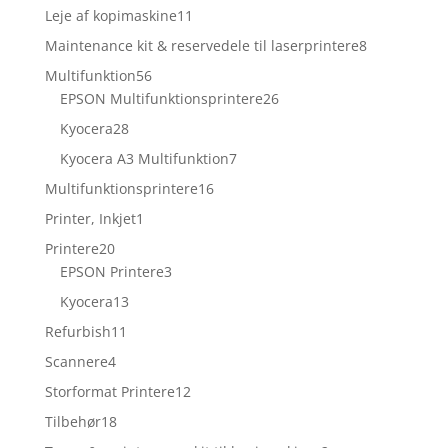
varer
11
Leje af kopimaskine
11
varer
8
Maintenance kit & reservedele til laserprintere
8
varer
56
Multifunktion
56
varer
26
EPSON Multifunktionsprintere
26
varer
28
Kyocera
28
varer
7
Kyocera A3 Multifunktion
7
varer
16
Multifunktionsprintere
16
varer
1
Printer, Inkjet
1
vare
20
Printere
20
varer
3
EPSON Printere
3
varer
13
Kyocera
13
varer
11
Refurbish
11
varer
4
Scannere
4
varer
12
Storformat Printere
12
varer
18
Tilbehør
18
varer