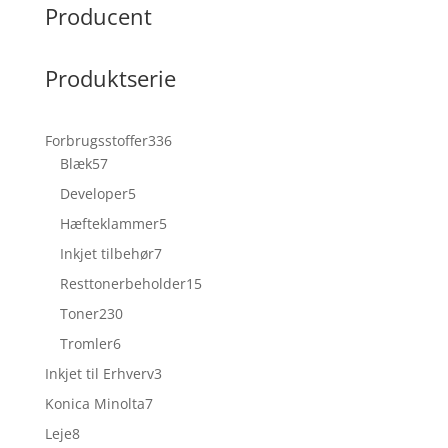
Producent
Produktserie
336
Forbrugsstoffer
336
57
varer
Blæk
57
varer
5
Developer
5
varer
5
Hæfteklammer
5
varer
7
Inkjet tilbehør
7
varer
15
Resttonerbeholder
15
varer
230
Toner
230
varer
6
Tromler
6
varer
3
Inkjet til Erhverv
3
varer
7
Konica Minolta
7
varer
8
Leje
8