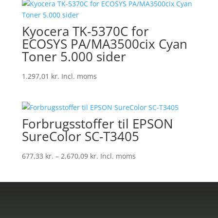
1.297,01 kr.
Kyocera TK-5370C for
ECOSYS PA/MA3500cix Cyan
Toner 5.000 sider
1.297,01
kr.
Incl. moms
Forbrugsstoffer til EPSON
SureColor SC-T3405
Prisinterval:
677,33
kr.
–
2.670,09
kr.
Incl. moms
677,33 kr.
til
2.670,09 kr.