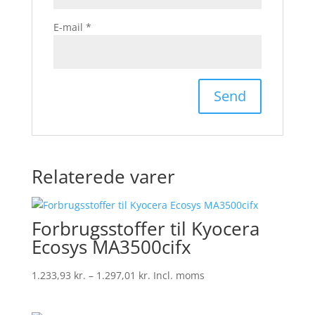
E-mail
*
Relaterede varer
Forbrugsstoffer til Kyocera
Ecosys MA3500cifx
Prisinterval:
1.233,93
kr.
–
1.297,01
kr.
Incl. moms
1.233,93 kr.
til