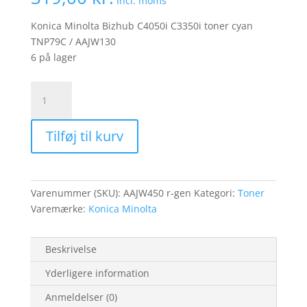
Incl. moms
Konica Minolta Bizhub C4050i C3350i toner cyan
TNP79C / AAJW130
6 på lager
Konica
Minolta
Bizhub
Tilføj til kurv
C4050i
C3350i
TNP79C
cyan
Varenummer (SKU):
AAJW450 r-gen
Kategori:
Toner
Toner
Varemærke:
Konica Minolta
R-
Gen
toner
Beskrivelse
recycled
Yderligere information
9.000
tryk
Anmeldelser (0)