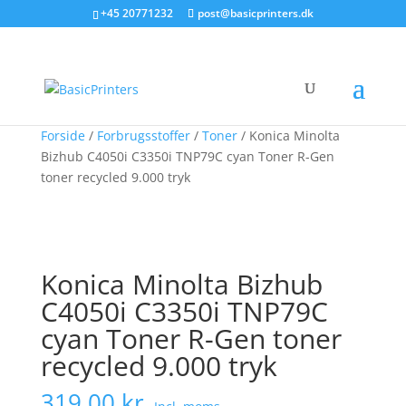
+45 20771232
post@basicprinters.dk
Forside
/
Forbrugsstoffer
/
Toner
/ Konica Minolta
Bizhub C4050i C3350i TNP79C cyan Toner R-Gen
toner recycled 9.000 tryk
Konica Minolta Bizhub
C4050i C3350i TNP79C
cyan Toner R-Gen toner
recycled 9.000 tryk
319,00
kr.