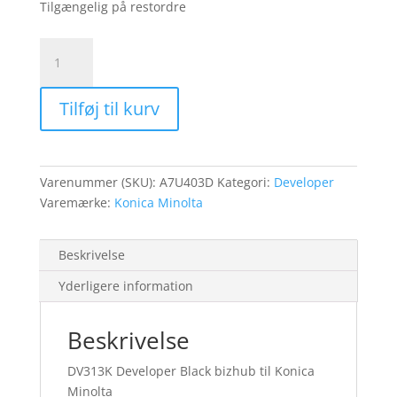
Tilgængelig på restordre
Konica
Minolta
DV313K
Tilføj til kurv
Developer
black
bizhub
C258,
Varenummer (SKU):
A7U403D
Kategori:
Developer
C308,
Varemærke:
Konica Minolta
C368
antal
Beskrivelse
Yderligere information
Beskrivelse
DV313K Developer Black bizhub til Konica
Minolta