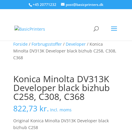
+45 20771232
post@basicprinters.dk
Forside
/
Forbrugsstoffer
/
Developer
/ Konica
Minolta DV313K Developer black bizhub C258, C308,
C368
Konica Minolta DV313K
Developer black bizhub
C258, C308, C368
822,73
kr.
Incl. moms
Original Konica Minolta DV313K Developer black
bizhub C258