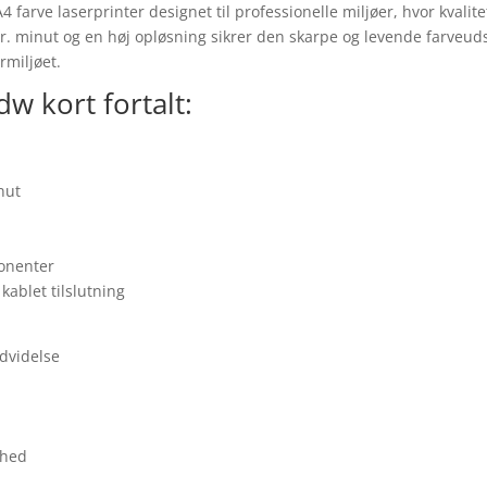
 farve laserprinter designet til professionelle miljøer, hvor kval
pr. minut og en høj opløsning sikrer den skarpe og levende farveuds
ormiljøet.
w kort fortalt:
nut
ponenter
kablet tilslutning
dvidelse
dhed