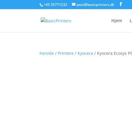
+45 20771232
post@basicprinters.dk
Hjem
L
Forside
/
Printere
/
Kyocera
/ Kyocera Ecosys P5