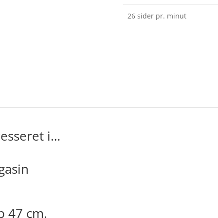
26 sider pr. minut
esseret i…
gasin
b 47 cm.