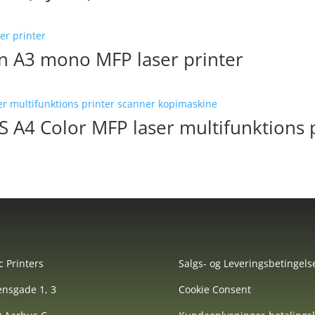
 A3 mono MFP laser printer
A4 Color MFP laser multifunktions p
c Printers
Salgs- og Leveringsbetingels
nsgade 1, 3
Cookie Consent