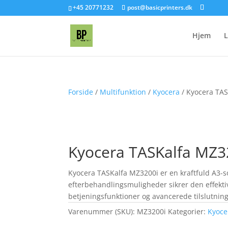
+45 20771232
post@basicprinters.dk
Hjem
L
Forside
/
Multifunktion
/
Kyocera
/ Kyocera TA
Kyocera TASKalfa MZ3
Kyocera TASKalfa MZ3200i er en kraftfuld A3-sor
efterbehandlingsmuligheder sikrer den effekt
betjeningsfunktioner og avancerede tilslutning
Varenummer (SKU):
MZ3200i
Kategorier:
Kyoce