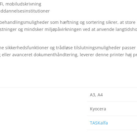
Fi, mobiludskrivning
 uddannelsesinstitutioner
erbehandlingsmuligheder som hæftning og sortering sikrer, at store
stninger og mindsker miljøpåvirkningen ved at anvende langtidsh
 sikkerhedsfunktioner og trådløse tilslutningsmuligheder passer M
g eller avanceret dokumenthåndtering, leverer denne printer høj pr
A3, A4
Kyocera
TASKalfa