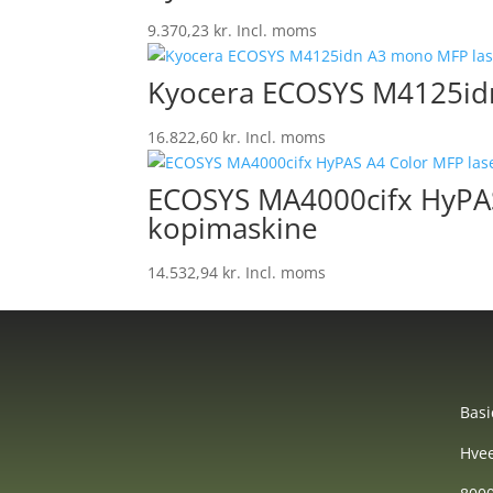
9.370,23
kr.
Incl. moms
Kyocera ECOSYS M4125idn
16.822,60
kr.
Incl. moms
ECOSYS MA4000cifx HyPAS 
kopimaskine
14.532,94
kr.
Incl. moms
Basi
Hvee