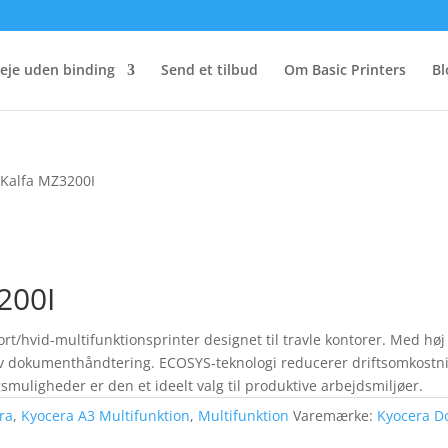
eje uden binding
Send et tilbud
Om Basic Printers
Bl
SKalfa MZ3200I
200I
t/hvid-multifunktionsprinter designet til travle kontorer. Med høj p
iv dokumenthåndtering. ECOSYS-teknologi reducerer driftsomkostnin
smuligheder er den et ideelt valg til produktive arbejdsmiljøer.
ra
,
Kyocera A3 Multifunktion
,
Multifunktion
Varemærke:
Kyocera D