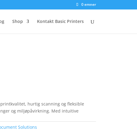
0 emner
og
Shop
Kontakt Basic Printers
rintkvalitet, hurtig scanning og fleksible
ger og miljøpåvirkning. Med intuitive
ocument Solutions