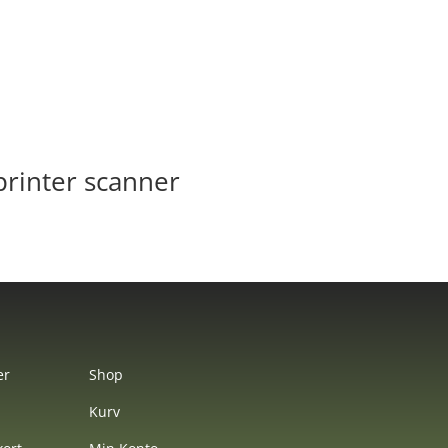
rinter scanner
er
Shop
Kurv