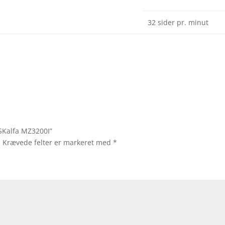
32 sider pr. minut
ASKalfa MZ3200I”
.
Krævede felter er markeret med
*