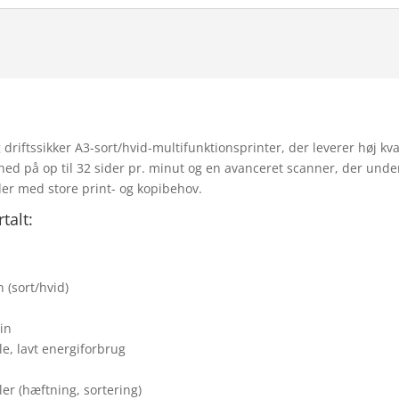
riftssikker A3-sort/hvid-multifunktionsprinter, der leverer høj kval
d på op til 32 sider pr. minut og en avanceret scanner, der unders
er med store print- og kopibehov.
talt:
 (sort/hvid)
in
e, lavt energiforbrug
er (hæftning, sortering)