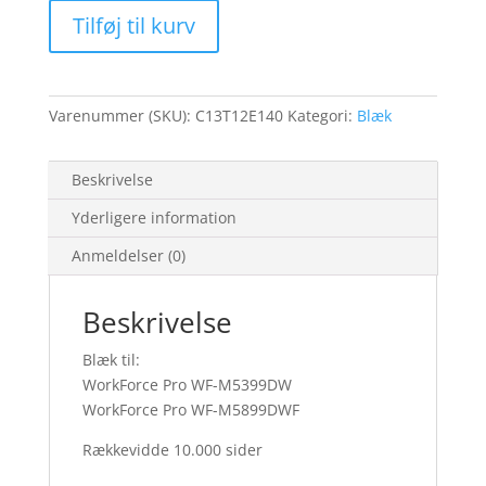
Series
Tilføj til kurv
Ink
Cartridge
XL
Black
Varenummer (SKU):
C13T12E140
Kategori:
Blæk
antal
Beskrivelse
Yderligere information
Anmeldelser (0)
Beskrivelse
Blæk til:
WorkForce Pro WF-M5399DW
WorkForce Pro WF-M5899DWF
Rækkevidde 10.000 sider