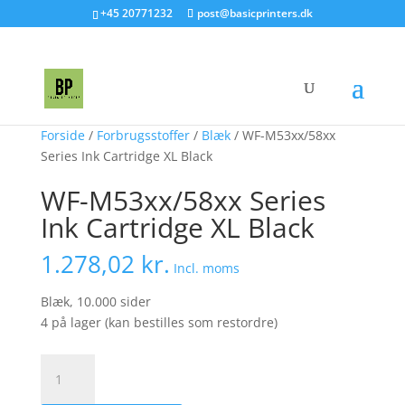
+45 20771232
post@basicprinters.dk
Forside
/
Forbrugsstoffer
/
Blæk
/ WF-M53xx/58xx
Series Ink Cartridge XL Black
WF-M53xx/58xx Series
Ink Cartridge XL Black
1.278,02
kr.
Incl. moms
Blæk, 10.000 sider
4 på lager (kan bestilles som restordre)
WF-
M53xx/58xx