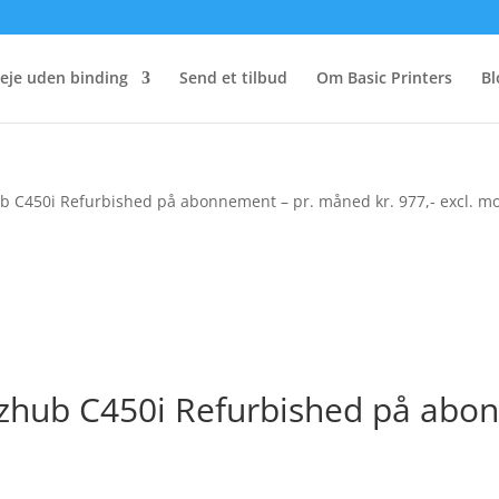
eje uden binding
Send et tilbud
Om Basic Printers
Bl
ub C450i Refurbished på abonnement – pr. måned kr. 977,- excl. 
Bizhub C450i Refurbished på ab