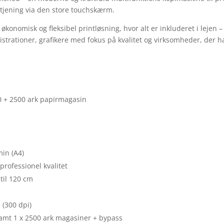
betjening via den store touchskærm.
konomisk og fleksibel printløsning, hvor alt er inkluderet i lejen 
istrationer, grafikere med fokus på kvalitet og virksomheder, der h
.
00 + 2500 ark papirmagasin
min (A4)
 professionel kvalitet
 til 120 cm
 (300 dpi)
 samt 1 x 2500 ark magasiner + bypass