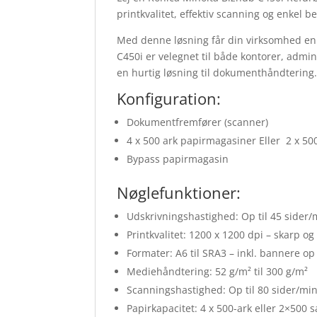
printkvalitet, effektiv scanning og enkel 
Med denne løsning får din virksomhed en ø
C450i er velegnet til både kontorer, admin
en hurtig løsning til dokumenthåndtering
Konfiguration:
Dokumentfremfører (scanner)
4 x 500 ark papirmagasiner Eller 2 x 5
Bypass papirmagasin
Nøglefunktioner:
Udskrivningshastighed: Op til 45 sider/
Printkvalitet: 1200 x 1200 dpi – skarp og
Formater: A6 til SRA3 – inkl. bannere op
Mediehåndtering: 52 g/m² til 300 g/m²
Scanningshastighed: Op til 80 sider/min
Papirkapacitet: 4 x 500-ark eller 2×500