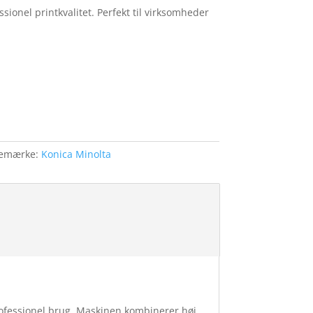
sionel printkvalitet. Perfekt til virksomheder
remærke:
Konica Minolta
rofessionel brug. Maskinen kombinerer høj