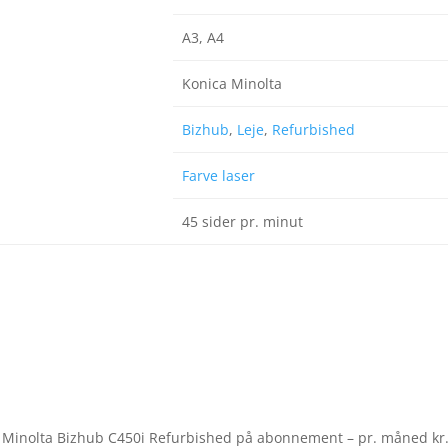
A3, A4
Konica Minolta
Bizhub
,
Leje
,
Refurbished
Farve laser
45 sider pr. minut
ca Minolta Bizhub C450i Refurbished på abonnement – pr. måned kr.