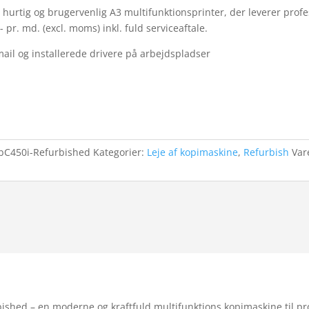
 hurtig og brugervenlig A3 multifunktionsprinter, der leverer profes
 pr. md. (excl. moms) inkl. fuld serviceaftale.
mail og installerede drivere på arbejdspladser
ubC450i-Refurbished
Kategorier:
Leje af kopimaskine
,
Refurbish
Va
bished – en moderne og kraftfuld multifunktions kopimaskine til p