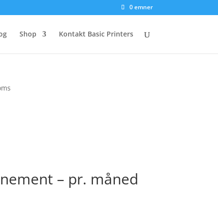
0 emner
og
Shop
Kontakt Basic Printers
moms
onnement – pr. måned