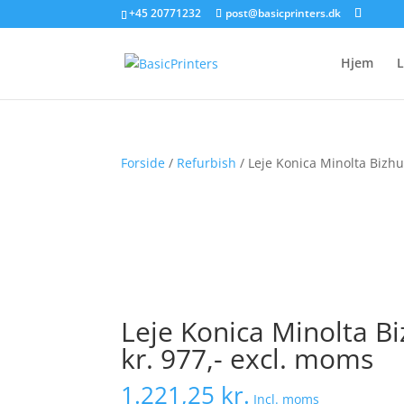
+45 20771232
post@basicprinters.dk
Hjem
L
Forside
/
Refurbish
/ Leje Konica Minolta Bizh
Leje Konica Minolta 
kr. 977,- excl. moms
1.221,25
kr.
Incl. moms