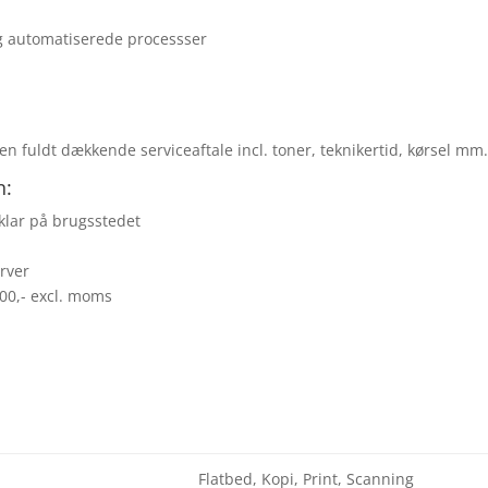
g automatiserede processser
n fuldt dækkende serviceaftale incl. toner, teknikertid, kørsel mm
n:
klar på brugsstedet
erver
.900,- excl. moms
Flatbed, Kopi, Print, Scanning