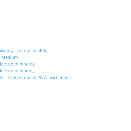
løsning – pr. md. kr. 496,-
r – Medium
 leje uden binding
 leje uden binding
d – Leje pr. md. kr. 977,- excl. moms