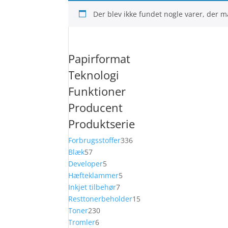
Der blev ikke fundet nogle varer, der ma
Papirformat
Teknologi
Funktioner
Producent
Produktserie
336
Forbrugsstoffer
336
57
varer
Blæk
57
varer
5
Developer
5
varer
5
Hæfteklammer
5
7
varer
Inkjet tilbehør
7
varer
15
Resttonerbeholder
15
230
varer
Toner
230
6
varer
Tromler
6