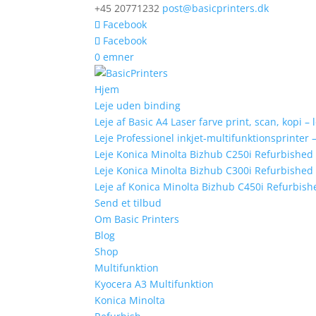
+45 20771232
post@basicprinters.dk
Facebook
Facebook
0 emner
Hjem
Leje uden binding
Leje af Basic A4 Laser farve print, scan, kopi – 
Leje Professionel inkjet-multifunktionsprinte
Leje Konica Minolta Bizhub C250i Refurbished
Leje Konica Minolta Bizhub C300i Refurbished
Leje af Konica Minolta Bizhub C450i Refurbishe
Send et tilbud
Om Basic Printers
Blog
Shop
Multifunktion
Kyocera A3 Multifunktion
Konica Minolta