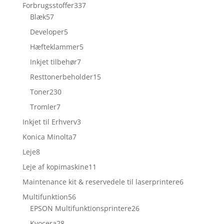
337
Forbrugsstoffer
337
57
varer
Blæk
57
varer
5
Developer
5
varer
5
Hæfteklammer
5
varer
7
Inkjet tilbehør
7
varer
15
Resttonerbeholder
15
varer
230
Toner
230
varer
7
Tromler
7
varer
3
Inkjet til Erhverv
3
varer
7
Konica Minolta
7
varer
8
Leje
8
varer
11
Leje af kopimaskine
11
varer
6
Maintenance kit & reservedele til laserprintere
6
varer
56
Multifunktion
56
varer
26
EPSON Multifunktionsprintere
26
varer
28
Kyocera
28