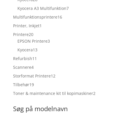
varer
7
Kyocera A3 Multifunktion
7
varer
16
Multifunktionsprintere
16
varer
1
Printer, Inkjet
1
vare
20
Printere
20
varer
3
EPSON Printere
3
varer
13
Kyocera
13
varer
11
Refurbish
11
varer
4
Scannere
4
varer
12
Storformat Printere
12
varer
19
Tilbehør
19
varer
2
Toner & maintenance kit til kopimaskiner
2
varer
Søg på modelnavn