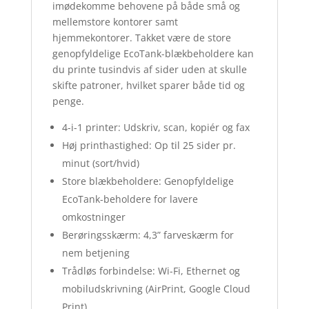
imødekomme behovene på både små og
mellemstore kontorer samt
hjemmekontorer. Takket være de store
genopfyldelige EcoTank-blækbeholdere kan
du printe tusindvis af sider uden at skulle
skifte patroner, hvilket sparer både tid og
penge.
4-i-1 printer: Udskriv, scan, kopiér og fax
Høj printhastighed: Op til 25 sider pr.
minut (sort/hvid)
Store blækbeholdere: Genopfyldelige
EcoTank-beholdere for lavere
omkostninger
Berøringsskærm: 4,3” farveskærm for
nem betjening
Trådløs forbindelse: Wi-Fi, Ethernet og
mobiludskrivning (AirPrint, Google Cloud
Print)